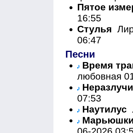
Пятое изме
16:55
Стулья
Лир
06:47
Песни
Время тра
любовная 01
Неразлуч
07:53
Наутилус
Л
Марьюшки
06-2026 03: