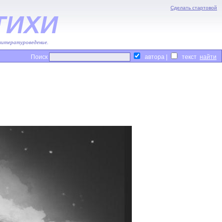
Сделать стартовой
ТИХИ
 литературоведение.
Поиск
автора |
текст