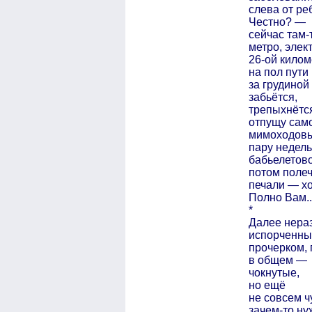
слева от ре
Честно? —
сейчас там-
метро, элек
26-ой килом
на пол пути
за грудиной
забьётся,
трепыхнётс
отпущу сам
мимоходов
пару недель
бабьелетово
потом поле
печали — х
Полно Вам..
*
Далее нера
испорченны
прочерком, 
в общем —
чокнутые,
но ещё
не совсем ч
зачем-то н