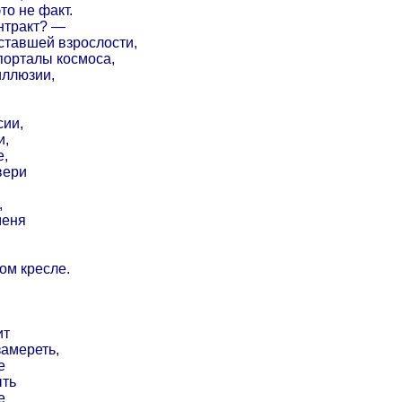
это не факт.
нтракт? —
ставшей взрослости,
порталы космоса,
иллюзии,
сии,
и,
е,
вери
,
меня
ом кресле.
ит
амереть,
е
ыть
е