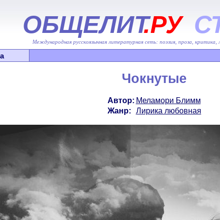
ОБЩЕЛИТ
.РУ
С
Международная русскоязычная литературная сеть: поэзия, проза, критика,
а
Чокнутые
Автор:
Меламори Блимм
Жанр:
Лирика любовная