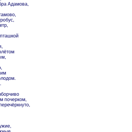
бра Адамова,
тамово,
тробус,
етр,
 пташкой
я,
олётом
ым,
,
чим
олодом.
.
зборчиво
м почерком,
перечёркнуто,
ужие,
ужные