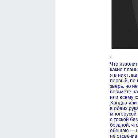
*
Что изволит
какие план
я в них гла
первый, по-
зверь, но н
возьмёте н
или всему х
Хандра или
в обеих рук
многорукой
с тоской бе
бездной, что
обещаю — н
не отсвечив