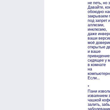
не петь, но 
Давайте, ко
обоюдно на
закрываем 
под запрет 
аллюзии,
инклюзию,
даже инвер
ваши верси
моё довери
открытые д
и ваше
привидение
сидящее у 
в комнате
на
компьютерн
Если...
*
Пани извол
изваянием з
чашкой коф
залить, заб
заболевани