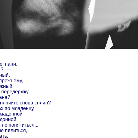
е, пани,
ы?! —
вный,
прежнему,
ежный,
а передержку
ана?
 нянчите снова сплин? —
ах по младенцу,
 мадонной
здонной,
 не попятиться...
е пялиться,
ать,