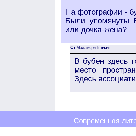
На фотографии - буб
Были упомянуты Б
или дочка-жена?
От
Меламори Блимм
В бубен здесь т
место, простран
Здесь ассоциати
Современная лите