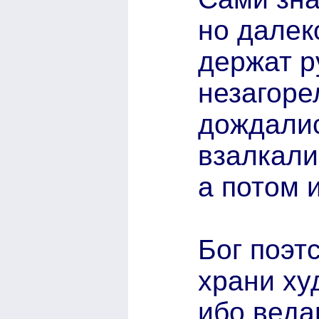
но далек
держат р
незагоре
дождали
взалкали
а потом 
Бог поэтс
храни ху
ибо веда