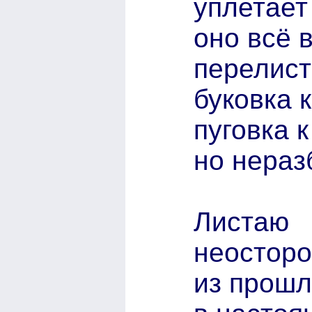
уплетает
оно всё 
перелист
буковка к
пуговка к
но нераз
Листаю
неостор
из прошл