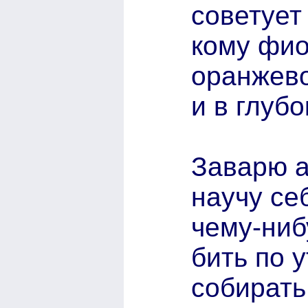
советует
кому фио
оранжев
и в глубо
Заварю а
научу се
чему-ниб
бить по 
собирать