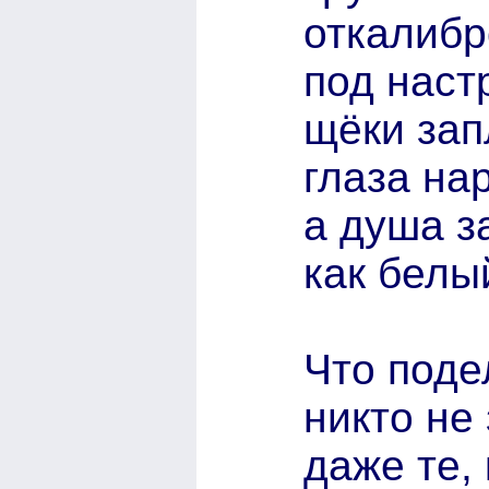
откалибр
под наст
щёки зап
глаза на
а душа з
как белый
Что поде
никто не 
даже те,