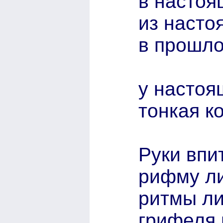
в настоя
из насто
в прошло
у настоя
тонкая ко
Руки впи
рифму ли
ритмы ли
грифеля 