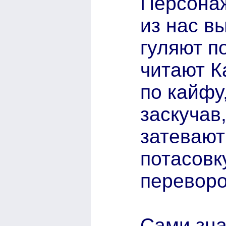
Персонаж
из нас в
гуляют по
читают К
по кайфу
заскучав
затевают
потасовк
переворо
Сами знаю