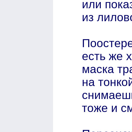
или пока
из лилов
Поостере
есть же 
маска тр
на тонко
снимаешь
тоже и см