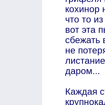
кохинор 
что то и
вот эта 
сбежать 
не потеря
листание
даром...
Каждая с
крупнока