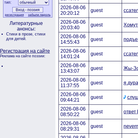
тип:
2026-08-06
guest
ссате
20:20:12
регистрация
забыли пароль
2026-08-06
Литературные
guest
Хомут
20:03:40
анонсы:
Стихи в прозе,
стихи
2026-08-06
для детей.
guest
подъе
14:55:43
2026-08-06
Регистрация на сайте
guest
ссате
14:01:24
Реклама на сайте поэзии:
2026-08-06
guest
Жы-Зо
13:43:07
2026-08-06
guest
я дура
11:37:55
2026-08-06
guest
слуш
09:44:21
2026-08-06
guest
ответ
08:50:22
2026-08-06
guest
never
08:29:31
2026-08-06