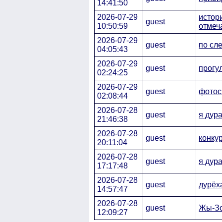
14:41:50
2026-07-29
истор
guest
10:50:59
отмеч
2026-07-29
guest
по сл
04:05:43
2026-07-29
guest
прогул
02:24:25
2026-07-29
guest
фотос
02:08:44
2026-07-28
guest
я дура
21:46:38
2026-07-28
guest
конку
20:11:04
2026-07-28
guest
я дура
17:17:48
2026-07-28
guest
дурёха
14:57:47
2026-07-28
guest
Жы-Зо
12:09:27