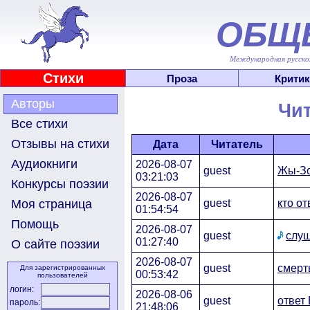
ОБЩ
Международная русскоя
Стихи
Проза
Критик
Авторы
Чит
Все стихи
Отзывы на стихи
Дата
Читатель
Аудиокниги
2026-08-07
guest
Жы-Зо
03:21:03
Конкурсы поэзии
2026-08-07
guest
кто от
Моя страница
01:54:54
Помощь
2026-08-07
guest
слуш
01:27:40
О сайте поэзии
2026-08-07
guest
смерт
Для зарегистрированных
00:53:42
пользователей
логин:
2026-08-06
guest
ответ
пароль:
21:48:06