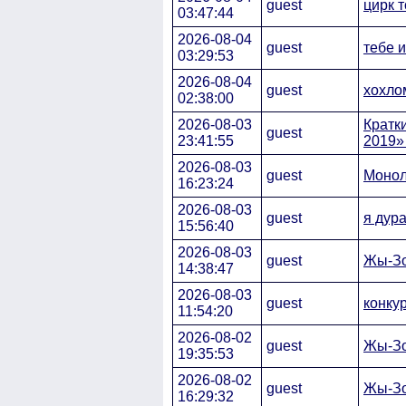
guest
цирк т
03:47:44
2026-08-04
guest
тебе 
03:29:53
2026-08-04
guest
хохло
02:38:00
2026-08-03
Кратк
guest
23:41:55
2019» 
2026-08-03
guest
Монол
16:23:24
2026-08-03
guest
я дура
15:56:40
2026-08-03
guest
Жы-Зо
14:38:47
2026-08-03
guest
конку
11:54:20
2026-08-02
guest
Жы-Зо
19:35:53
2026-08-02
guest
Жы-Зо
16:29:32