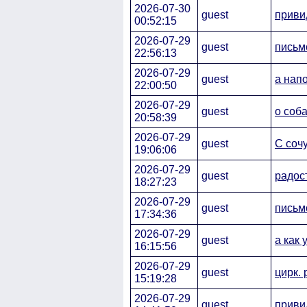
2026-07-30
guest
приви
00:52:15
2026-07-29
guest
письмо
22:56:13
2026-07-29
guest
а напо
22:00:50
2026-07-29
guest
о соб
20:58:39
2026-07-29
guest
C сочу
19:06:06
2026-07-29
guest
радос
18:27:23
2026-07-29
guest
письмо
17:34:36
2026-07-29
guest
а как 
16:15:56
2026-07-29
guest
цирк. 
15:19:28
2026-07-29
guest
приви