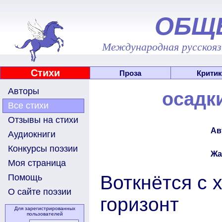
ОБЩ
Международная русскоязы
Стихи
Проза
Критик
Авторы
осадки
Все стихи
Отзывы на стихи
Ав
Аудиокниги
Конкурсы поэзии
Жа
Моя страница
Воткнётся с 
Помощь
О сайте поэзии
горизонт
Для зарегистрированных
пользователей