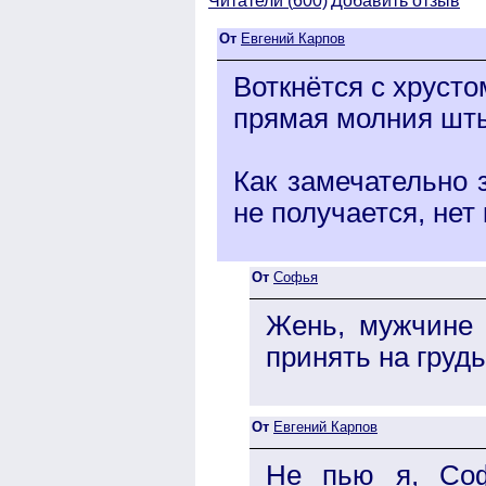
Читатели (
600)
Добавить отзыв
От
Евгений Карпов
Воткнётся с хрусто
прямая молния шты
Как замечательно 
не получается, нет
От
Софья
Жень, мужчине 
принять на грудь
От
Евгений Карпов
Не пью я, Соф