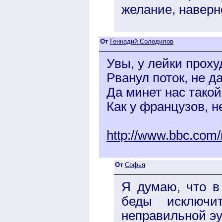
желание, наверно
От
Геннадий Солодилов
Увы, у лейки проху
Рванул поток, не д
Да минет нас тако
Как у французов, 
http://www.bbc.com
От
Софья
Я думаю, что в
беды исключи
неправильной эу