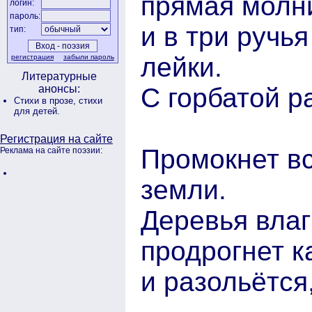
прямая молн
логин:
пароль:
и в три ручь
тип:
лейки.
регистрация
забыли пароль
Литературные
С горбатой ра
анонсы:
Стихи в прозе,
стихи
для детей.
Регистрация на сайте
Промокнет вс
Реклама на сайте поэзии:
земли.
Деревья влаг
продрогнет к
и разольётся