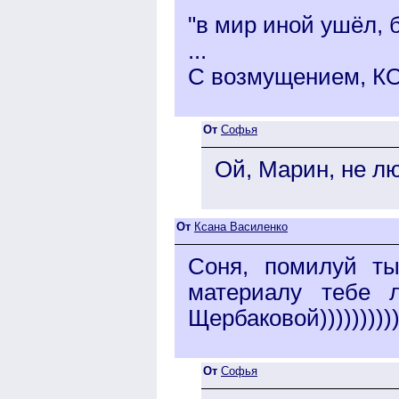
"в мир иной ушёл, б
...
С возмущением, КО
От
Софья
Ой, Марин, не лю
От
Ксана Василенко
Соня, помилуй ты 
материалу тебе 
Щербаковой))))))))))))
От
Софья