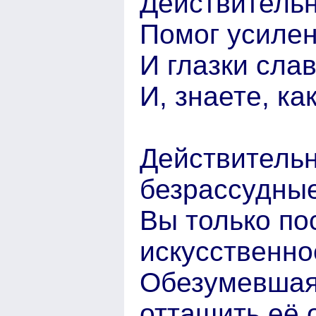
Действительн
Помог усиле
И глазки сла
И, знаете, ка
Действительн
безрассудны
Вы только по
искусственно
Обезумевшая 
оттащить её 