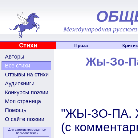
ОБЩ
Международная русскоязы
Стихи
Проза
Критик
Авторы
Жы-Зо-Па
Все стихи
Отзывы на стихи
Аудиокниги
Конкурсы поэзии
Моя страница
"ЖЫ-ЗО-ПА.
Помощь
О сайте поэзии
(с комментар
Для зарегистрированных
пользователей