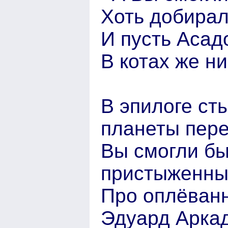
Хоть добирал
И пусть Асад
В котах же ни
В эпилоге ст
планеты пере
Вы смогли бы
пристыженны
Про оплёванн
Эдуард Арка