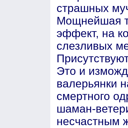
страшных му
Мощнейшая т
эффект, на к
слезливых м
Присутствуют
Это и изможд
валерьянки н
смертного од
шаман-ветери
несчастным 