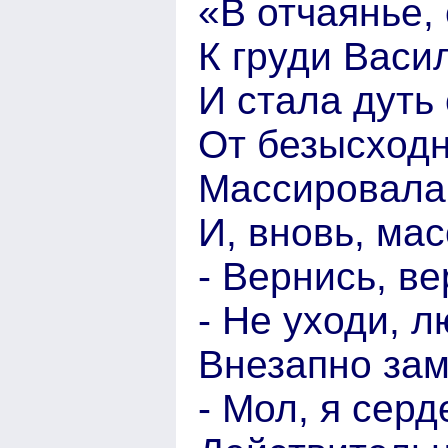
«В отчаянье,
К груди Васи
И стала дуть
От безысходн
Массировала 
И, вновь, мас
- Вернись, ве
- Не уходи, 
Внезапно зам
- Мол, я сер