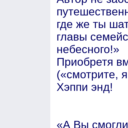
путешественн
где же ты ша
главы семейс
небесного!»
Приобретя вм
(«смотрите, я
Хэппи энд!
«А Вы смогли