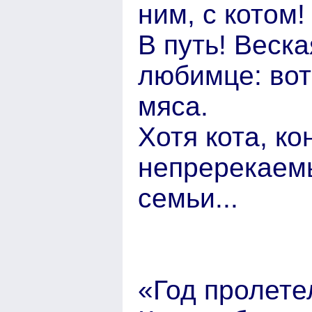
ним, с котом!
В путь! Веск
любимце: вот
мяса.
Хотя кота, к
непререкаем
семьи...
«Год пролете