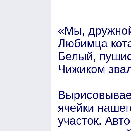
«Мы, дружной
Любимца кота
Белый, пушис
Чижиком звалс
Вырисовывает
ячейки нашег
участок. Авт