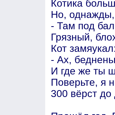
Котика больш
Но, однажды,
- Там под ба
Грязный, бло
Кот замяукал
- Ах, бедненьк
И где же ты 
Поверьте, я н
300 вёрст до 