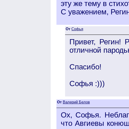
эту же тему в стих
С уважением, Регин
От
Софья
Привет, Регин! 
отличной пародьк
Спасибо!
Софья :)))
От
Валерий Белов
Ох, Софья. Неблаг
что Авгиевы конюш