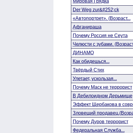
Мировая Грядка
Der Weg zur&#252;ck
«Автопортрет». (Возраст...
Афганираша
Почему Россия не Сеута
Челюсти с зубами. (Возраст.
ДИНАМО
Как обидешься...
Твёрдый Стих
Улетает, ускользая...
Почему Маск не террорист
В Дебилоидном Дерьмище
Эффект Щербакова в совре
Зловещий продавец.(Возрас
Почему Дуров террорист
Федеральная Служба...