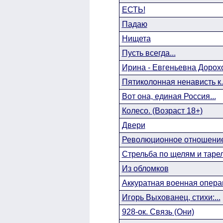
ЕСТЬ!
Падаю
Нищета
Пусть всегда...
Ирина - Евгеньевна Дорохо
Пятиколонная ненависть к..
Вот она, единая Россия...
Колесо. (Возраст 18+)
Двери
Революционное отношение 
Стрельба по щелям и таре
Из обломков
Аккуратная военная опера
Игорь Выхованец, стихи:...
928-ок. Связь (Они)