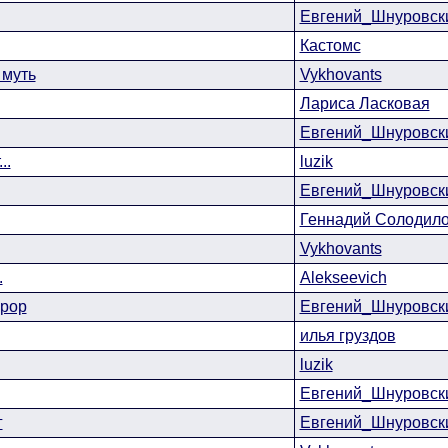
Евгений_Шнуровск
Кастомс
 муть
Vykhovants
Лариса Ласковая
Евгений_Шнуровск
..
luzik
Евгений_Шнуровск
Геннадий Солодил
Vykhovants
.
Alekseevich
рор
Евгений_Шнуровск
илья груздов
luzik
Евгений_Шнуровск
г
Евгений_Шнуровск