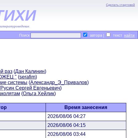
Сделать стартовой
ТИХИ
 литературоведение.
Поиск
автора |
текст
й раз
(
Дан Калинин
)
ОЖЕЦ "
(
serafim
)
ие системы
(
Александр_Э_Привалов
)
(
Русин Сергей Евгеньевич
)
школятам
(
Ольга Хейлик
)
тор
Время занесения
2026/08/06 04:27
2026/08/06 04:15
2026/08/06 03:44