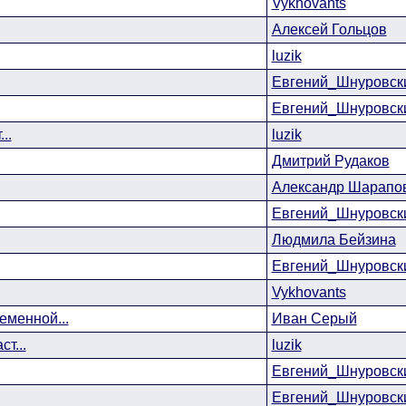
Vykhovants
Алексей Гольцов
luzik
Евгений_Шнуровск
Евгений_Шнуровск
..
luzik
Дмитрий Рудаков
Александр Шарапо
Евгений_Шнуровск
Людмила Бейзина
Евгений_Шнуровск
Vykhovants
менной...
Иван Серый
т...
luzik
Евгений_Шнуровск
Евгений_Шнуровск