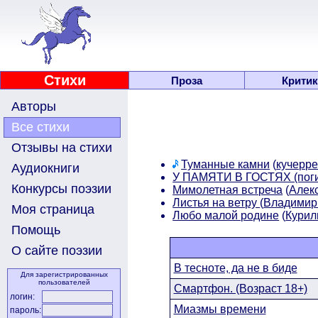
Стихи
Проза
Критик
Авторы
Все стихи
Отзывы на стихи
Туманные камни
(
кучерре
Аудиокниги
У ПАМЯТИ В ГОСТЯХ (пог
Конкурсы поэзии
Мимолетная встреча
(
Алек
Листья на ветру
(
Владими
Моя страница
Любо малой родине
(
Курил
Помощь
О сайте поэзии
В тесноте, да не в биде
Для зарегистрированных
пользователей
Смартфон. (Возраст 18+)
логин:
Миазмы времени
пароль: