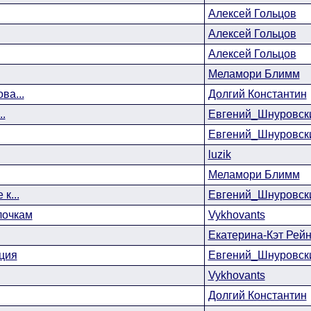
Алексей Гольцов
Алексей Гольцов
Алексей Гольцов
Меламори Блимм
ва...
Долгий Константин
.
Евгений_Шнуровск
Евгений_Шнуровск
luzik
Меламори Блимм
к...
Евгений_Шнуровск
лочкам
Vykhovants
Екатерина-Кэт Рей
ция
Евгений_Шнуровск
Vykhovants
Долгий Константин