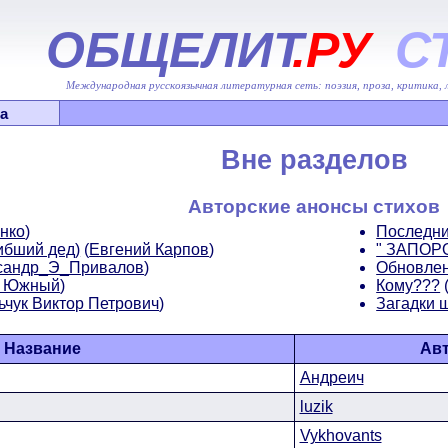
ОБЩЕЛИТ
.РУ
С
Международная русскоязычная литературная сеть: поэзия, проза, критика,
а
Вне разделов
Авторские анонсы стихов
нко
)
Последни
ибший дед)
(
Евгений Карпов
)
" ЗАПОР
сандр_Э_Привалов
)
Обновлен
р Южный
)
Кому???
ьчук Виктор Петрович
)
Загадки 
Название
Ав
Андреич
luzik
Vykhovants