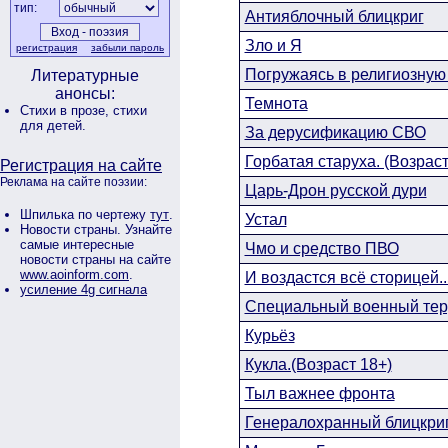
тип:
Антияблочный блицкриг
Зло и Я
регистрация
забыли пароль
Погружаясь в религиозную
Литературные
анонсы:
Темнота
Стихи в прозе,
стихи
для детей.
За дерусификацию СВО
Горбатая старуха. (Возраст.
Регистрация на сайте
Реклама на сайте поэзии:
Царь-Дрон русской дури
Шпилька по чертежу
тут
.
Устал
Новости страны. Узнайте
самые интересные
Чмо и средство ПВО
новости страны на сайте
www.aoinform.com
.
И воздастся всё сторицей..
усиление 4g сигнала
Специальный военный тер
Курьёз
Кукла.(Возраст 18+)
Тыл важнее фронта
Генералохранный блицкри