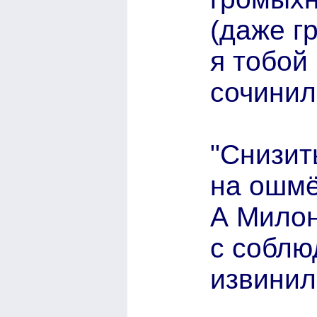
(даже г
я тобой
сочинил
"Снизит
на ошмё
А Милон
с соблю
извинил