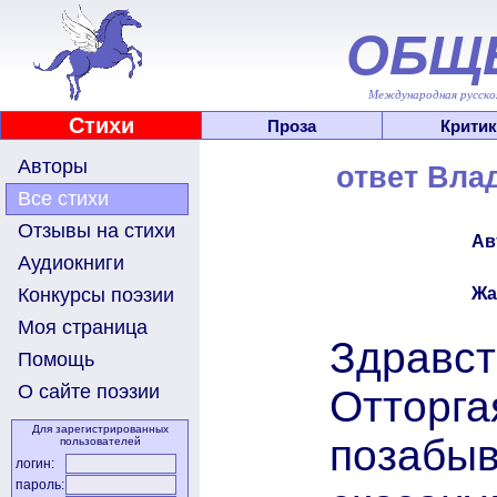
ОБЩ
Международная русскоя
Стихи
Проза
Критик
Авторы
ответ Вла
Все стихи
Отзывы на стихи
Ав
Аудиокниги
Жа
Конкурсы поэзии
Моя страница
Здравст
Помощь
О сайте поэзии
Отторга
Для зарегистрированных
позабыв
пользователей
логин:
пароль: