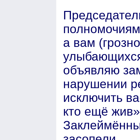
Председател
полномочиями
а вам (грозн
улыбающихся 
объявляю за
нарушении р
исключить ва
кто ещё жив»
Заклеймённы
засопели…