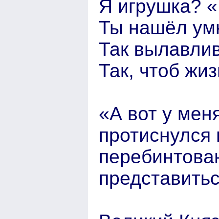
Я игрушка? «
Ты нашёл ум
Так вылавлив
Так, чтоб жи
«А вот у мен
протиснулся 
перебинтован
представитьс