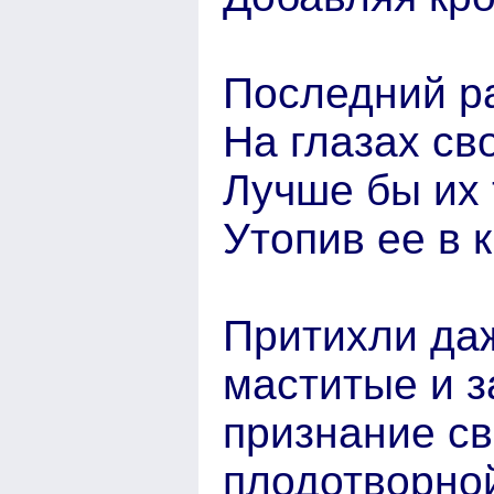
Последний ра
На глазах с
Лучше бы их 
Утопив ее в 
Притихли да
маститые и 
признание св
плодотворной