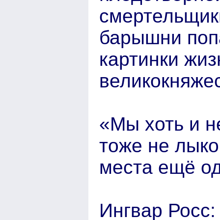
смертельщик
барышни попа
картинки жи
великокняже
«Мы хоть и н
тоже не лыко
места ещё од
Ингвар Росс: