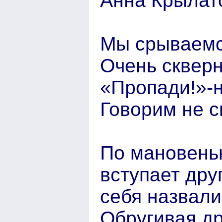
Анна Крылат
Мы срываемс
Очень скверн
«Пропади!»-
Говорим не с
По мановенью
вступает дру
себя назвали
Обругивая др