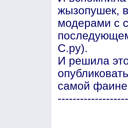
жызопушек, 
модерами с с
последующем
С.ру).
И решила эт
опубликовать
самой фаине 
------------------