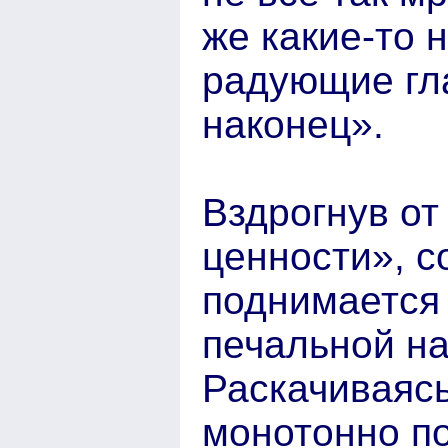
же какие-то 
радующие гла
наконец».
Вздрогнув о
ценности», с
поднимается
печальной н
Раскачиваясь
монотонно по