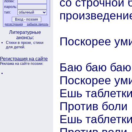
со строчной 
логин:
пароль:
произведени
тип:
регистрация
забыли пароль
Литературные
Поскорее ум
анонсы:
Стихи в прозе,
стихи
для детей.
Регистрация на сайте
Баю баю баю
Реклама на сайте поэзии:
Поскорее ум
Ешь таблетк
Против боли
Ешь таблетк