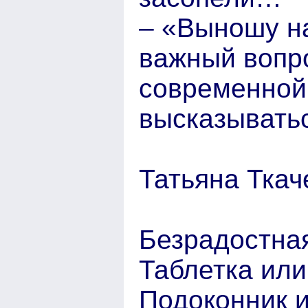
– «Выношу на
важный вопро
современной
высказыватьс
Татьяна Ткач
Безрадостная
Таблетка или
Подоконник 