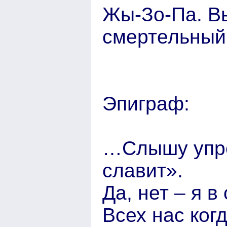
Жы-Зо-Па. В
смертельный
Эпиграф:
…Слышу упрё
славит».
Да, нет – я в
Всех нас когд