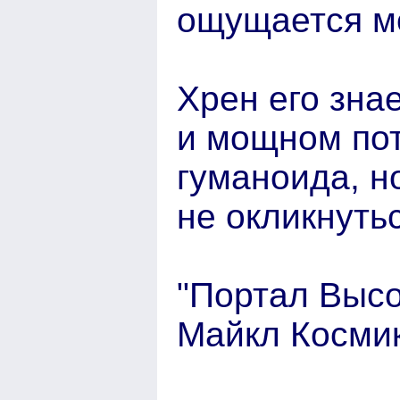
ощущается м
Хрен его зна
и мощном пот
гуманоида, н
не окликнутьс
"Портал Высо
Майкл Косми