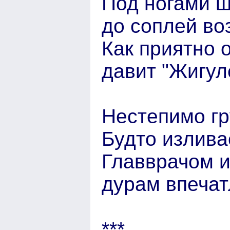
Под ногами ш
до соплей во
Как приятно 
давит "Жигул
Нестепимо гр
Будто изливае
Главврачом и
дурам впечат
***