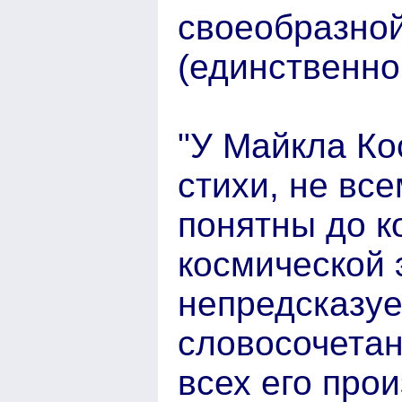
своеобразно
(единственног
"У Майкла К
стихи, не вс
понятны до ко
космической 
непредсказуем
словосочетан
всех его про