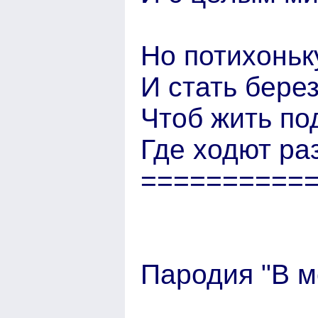
Но потихоньк
И стать бере
Чтоб жить по
Где ходют ра
==========
Пародия "В м