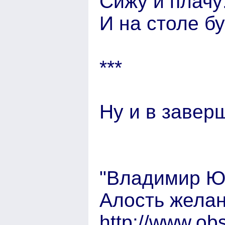
Сижу и плачу:
И на столе б
***
Ну и в заверш
"Владимир 
Алость жела
http://www.ob