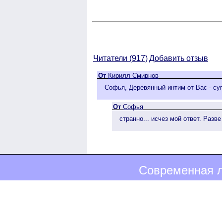
Читатели (
917)
Добавить отзыв
От
Кирилл Смирнов
Софья, Деревянный интим от Вас - су
От
Софья
странно... исчез мой ответ. Разв
Современная л