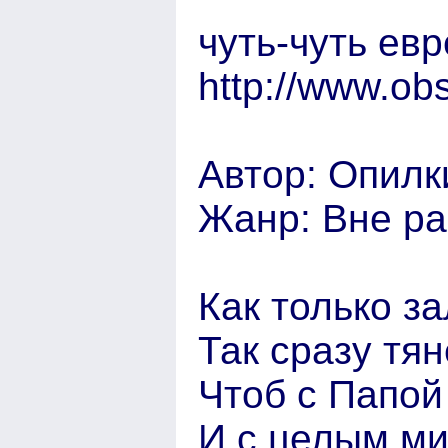
чуть-чуть ев
http://www.ob
Автор: Опилк
Жанр: Вне р
Как только за
Так сразу тян
Чтоб с Папой
И с целым ми