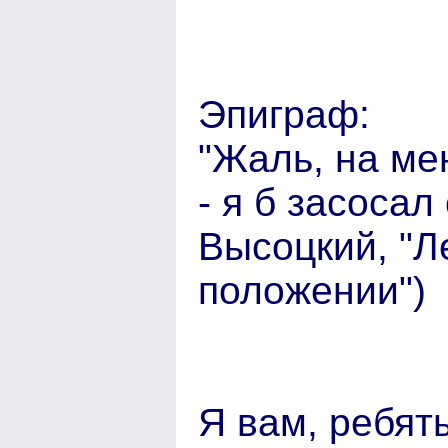
Эпиграф:
"Жаль, на ме
- я б засосал 
Высоцкий, "
положении")
Я вам, ребяты