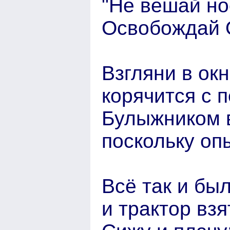
"Не вешай но
Освобождай 
Взгляни в ок
корячится с 
Булыжником в
поскольку оп
Всё так и бы
и трактор взя