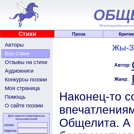
ОБЩ
Международная русскоя
Стихи
Проза
Критик
Авторы
Жы-З
Все стихи
Отзывы на стихи
Автор:
Аудиокниги
Жанр:
Конкурсы поэзии
Моя страница
Наконец-то с
Помощь
О сайте поэзии
впечатлениям
Для зарегистрированных
Общелита. А 
пользователей
логин:
пароль: