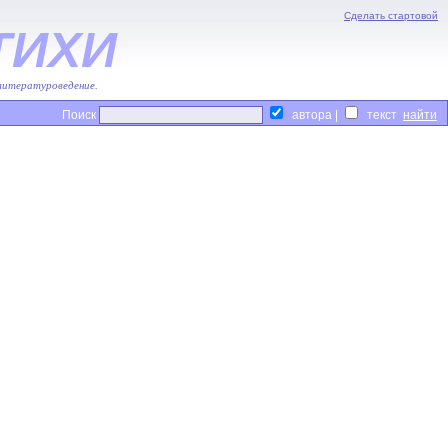
Сделать стартовой
ТИХИ
 литературоведение.
Поиск
автора |
текст