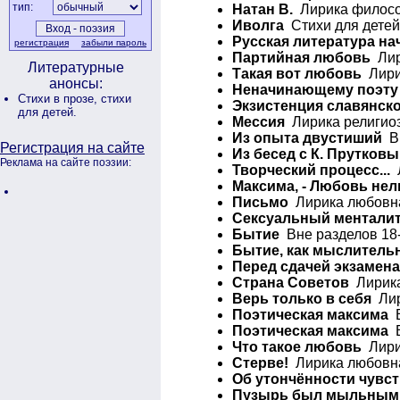
тип:
Натан В.
Лирика филосо
Иволга
Стихи для детей
Русская литература нач
регистрация
забыли пароль
Партийная любовь
Лир
Литературные
Такая вот любовь
Лирик
анонсы:
Неначинающему поэту
Стихи в прозе,
стихи
Экзистенция славянско
для детей.
Мессия
Лирика религиоз
Из опыта двустиший
Вн
Регистрация на сайте
Из бесед с К. Прутков
Реклама на сайте поэзии:
Творческий процесс...
Л
Максима, - Любовь не
Письмо
Лирика любовна
Сексуальный ментали
Бытие
Вне разделов 18-
Бытие, как мыслитель
Перед сдачей экзамена 
Страна Советов
Лирика
Верь только в себя
Лир
Поэтическая максима
В
Поэтическая максима
В
Что такое любовь
Лирик
Стерве!
Лирика любовна
Об утончённости чувс
Пузырь был мыльным,