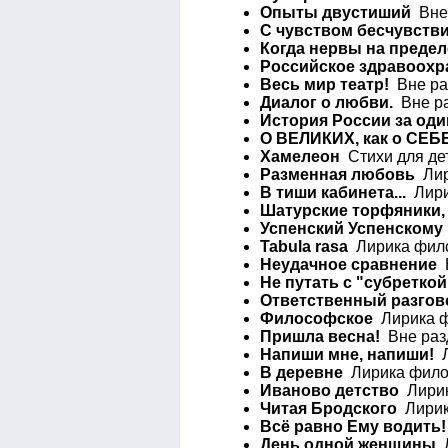
Опыты двустиший
Вне 
C чувством бесчувств
Когда нервы на предел
Российское здравоохр
Весь мир театр!
Вне раз
Диалог о любви.
Вне ра
История России за оди
О ВЕЛИКИХ, как о СЕБ
Хамелеон
Стихи для дет
Разменная любовь
Лир
В тиши кабинета...
Лири
Шатурские торфяники,
Успенский Успенскому
Tabula rasa
Лирика фило
Неудачное сравнение
В
Не путать с "субреткой
Ответственный разгов
Философское
Лирика ф
Пришла весна!
Вне раз
Напиши мне, напиши!
Л
В деревне
Лирика филос
Иваново детство
Лирик
Читая Бродского
Лирик
Всё равно Ему водить!
День одной женщины
Л