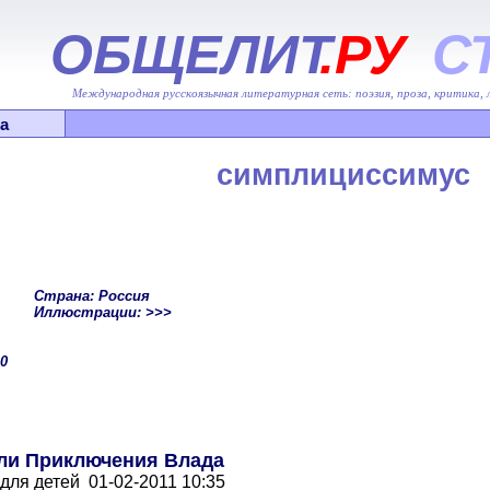
ОБЩЕЛИТ
.РУ
С
Международная русскоязычная литературная сеть: поэзия, проза, критика,
а
симплициссимус
Страна: Россия
Иллюстрации: >>>
30
ли Приключения Влада
для детей 01-02-2011 10:35