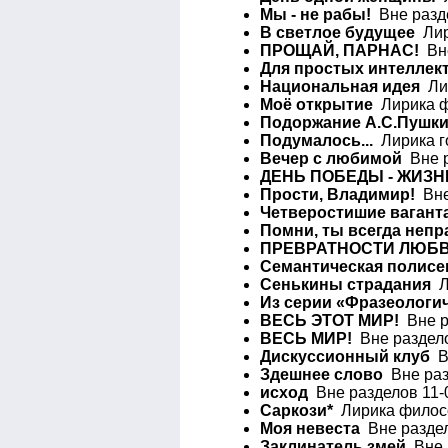
Мы - не рабы!
Вне разде
В светлое будущее
Лир
ПРОЩАЙ, ПАРНАС!
Вне
Для простых интеллек
Национальная идея
Лир
Моё открытие
Лирика ф
Подоржание А.С.Пушк
Подумалось...
Лирика го
Вечер с любимой
Вне р
ДЕНЬ ПОБЕДЫ - ЖИЗН
Прости, Владимир!
Вне
Четверостишие ваганта
Помни, ты всегда непр
ПРЕВРАТНОСТИ ЛЮБВ
Семантическая полисе
Сенькины страдания
Ли
Из серии «Фразеологи
ВЕСЬ ЭТОТ МИР!
Вне р
ВЕСЬ МИР!
Вне раздело
Дискуссионный клуб
Вн
Здешнее слово
Вне раз
исход
Вне разделов 11-
Саркози*
Лирика филосо
Моя невеста
Вне раздел
Заклинатель змей
Вне р