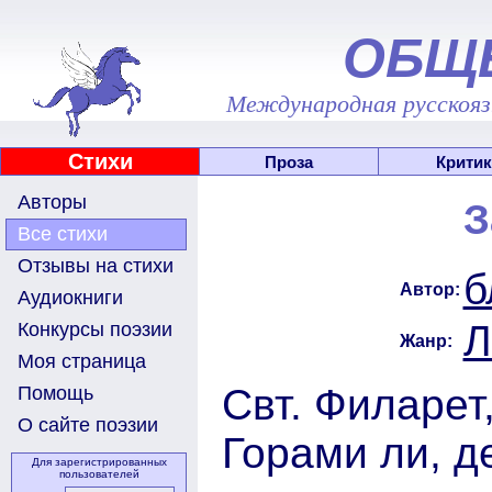
ОБЩ
Международная русскоязы
Стихи
Проза
Критик
Авторы
З
Все стихи
Отзывы на стихи
б
Автор:
Аудиокниги
Л
Конкурсы поэзии
Жанр:
Моя страница
Свт. Филарет
Помощь
О сайте поэзии
Горами ли, д
Для зарегистрированных
пользователей