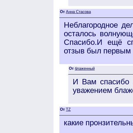
От
Анна Стасова
Неблагородное де
осталось волнующе
Спасибо.И ещё с
отзыв был первым 
От
блаженный
И Вам спасибо 
уважением блаж
От
TZ
какие пронзительн