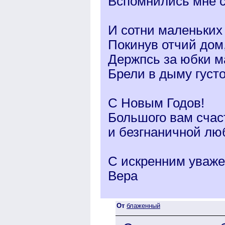
Вспомнились мне ст
И сотни маленьких
Покинув отчий дом
Держпсь за юбки м
Брели в дыму густ
С Новым Годов!
Большого вам счаст
и безгнаничной лю
С искренним уваж
Вера
От
блаженный