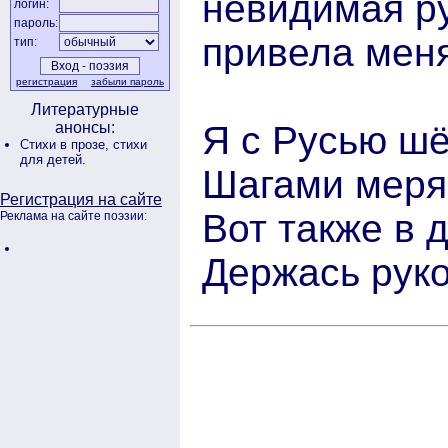
невидимая ру
логин:
пароль:
привела меня
тип:
регистрация
забыли пароль
Литературные
Я с Русью шё
анонсы:
Стихи в прозе,
стихи
для детей.
Шагами меря
Регистрация на сайте
Вот также в 
Реклама на сайте поэзии:
Держась руко