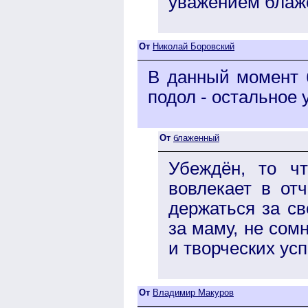
уважением блаж
От
Николай Боровский
В данный момент б
подол - остальное у
От
блаженный
Убеждён, то чт
вовлекает в от
держаться за св
за маму, не сом
и творческих ус
От
Владимир Макуров