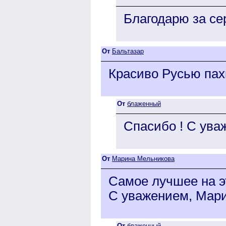
Благодарю за се
От
Бальтазар
Красиво Русью пахн
От
блаженный
Спасибо ! С ув
От
Марина Мельникова
Самое лучшее на э
С уважением, Мари
От
блаженный