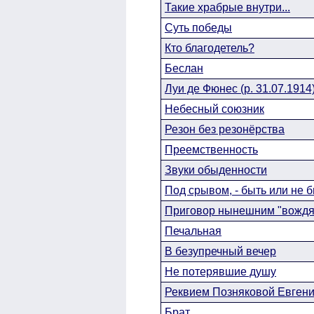
Такие храбрые внутри...
Суть победы
Кто благодетель?
Беслан
Луи де Фюнес (р. 31.07.1914
Небесный союзник
Резон без резонёрства
Преемственность
Звуки обыденности
Под срывом, - быть или не 
Приговор нынешним "вождям
Печальная
В безупречный вечер
Не потерявшие душу
Реквием Позняковой Евгении
Брат