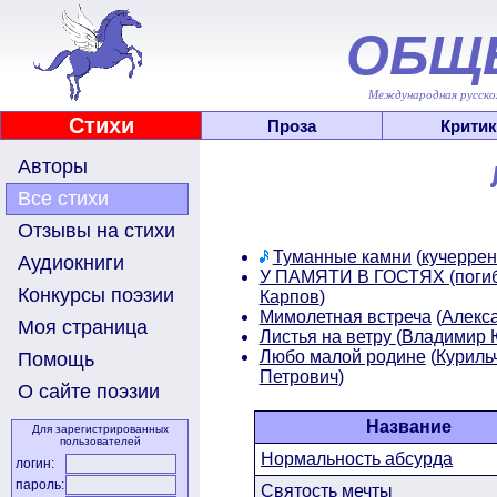
ОБЩ
Международная русскоя
Стихи
Проза
Критик
Авторы
Все стихи
Отзывы на стихи
Туманные камни
(
кучеррен
Аудиокниги
У ПАМЯТИ В ГОСТЯХ (погиб
Конкурсы поэзии
Карпов
)
Мимолетная встреча
(
Алекс
Моя страница
Листья на ветру
(
Владимир
Любо малой родине
(
Куриль
Помощь
Петрович
)
О сайте поэзии
Название
Для зарегистрированных
пользователей
Нормальность абсурда
логин:
пароль:
Святость мечты