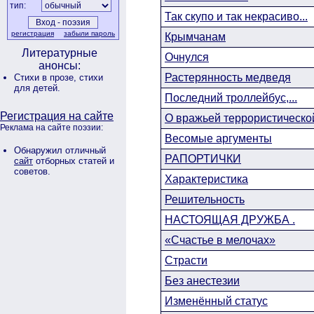
тип:
Так скупо и так некрасиво...
регистрация
забыли пароль
Крымчанам
Литературные
Очнулся
анонсы:
Растерянность медведя
Стихи в прозе,
стихи
для детей.
Последний троллейбус,...
Регистрация на сайте
О вражьей террористической
Реклама на сайте поэзии:
Весомые аргументы
Обнаружил отличный
РАПОРТИЧКИ
сайт
отборных статей и
советов.
Характеристика
Решительность
НАСТОЯЩАЯ ДРУЖБА .
«Счастье в мелочах»
Страсти
Без анестезии
Изменённый статус