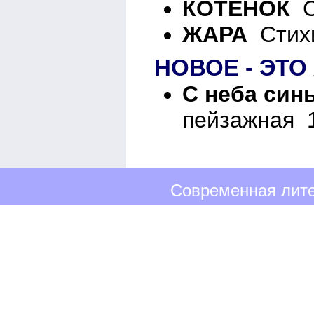
КОТЁНОК
Ст
ЖАРА
Стихи
НОВОЕ - ЭТ
С неба син
пейзажная 1
Современная лите