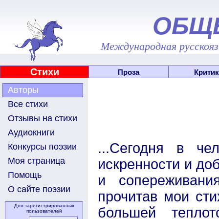
ОБЩ
Международная русскоязы
Стихи
Проза
Критик
Авторы
Все стихи
Отзывы на стихи
Аудиокниги
...Сегодня в че
Конкурсы поэзии
Моя страница
искренности и доб
Помощь
и сопереживани
О сайте поэзии
прочитав мои сти
Для зарегистрированных
большей теплот
пользователей