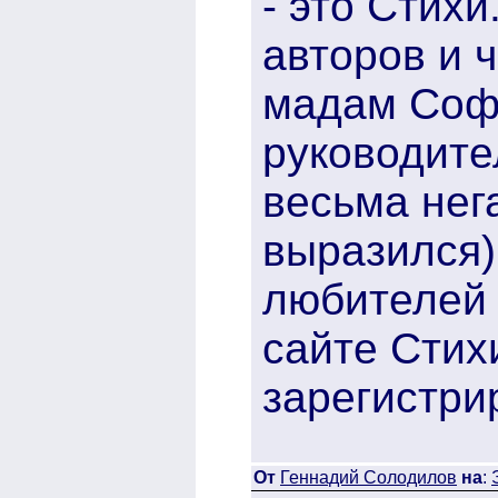
- это Стихи
авторов и 
мадам Софь
руководите
весьма нег
выразился)
любителей 
сайте Стихи
зарегистри
От
Геннадий Солодилов
на
: