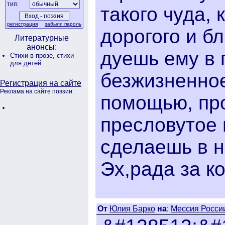
тип:
такого чуда, 
регистрация
забыли пароль
дорогого и б
Литературные
анонсы:
дуешь ему в 
Стихи в прозе,
стихи
для детей.
безжизненное
Регистрация на сайте
Реклама на сайте поэзии:
помощью, пр
пресловутое 
сделаешь в н
Эх,рада за ко
От
Юлия Барко
на
:
Мессия России 