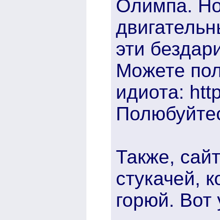
Олимпа. Но 
двигательн
эти бездар
Можете пол
идиота: http
Полюбуйтес
Также, сай
стукачей, 
горюй. Вот