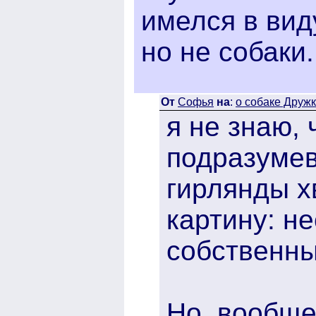
имелся в вид
но не собаки.
От
Софья
на
:
о собаке Дружке
я не знаю,
подразумев
гирлянды х
картину: н
собственны
Но, вообще-