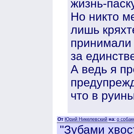
жизнь-паск
Но никто м
лишь кряхт
принимали
за единств
А ведь я п
предупреж
что в руин
От
Юрий Никелевский
на
:
о собак
"Зубами хвос