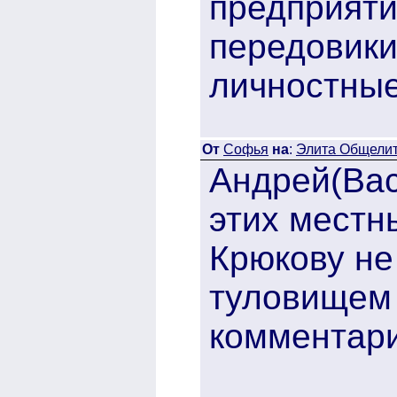
предприяти
передовики
личностные
От
Софья
на
:
Элита Общелита
Андрей(Вас
этих местны
Крюкову не
туловищем 
комментари