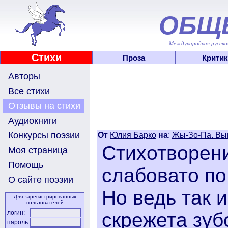
ОБЩ
Международная русскоя
Стихи
Проза
Критик
Авторы
Все стихи
Отзывы на стихи
Аудиокниги
Конкурсы поэзии
От
Юлия Барко
на
:
Жы-Зо-Па. Вып
Стихотворени
Моя страница
Помощь
слабовато по
О сайте поэзии
Но ведь так и
Для зарегистрированных
пользователей
скрежета зуб
логин:
пароль: