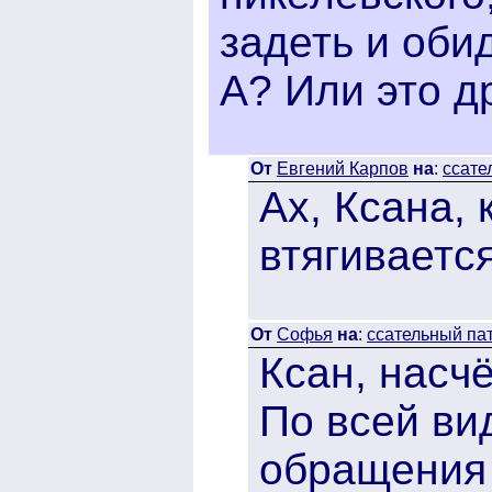
задеть и оби
А? Или это д
От
Евгений Карпов
на
:
ссате
Ах, Ксана, 
втягивается
От
Софья
на
:
ссательный пат
Ксан, насч
По всей ви
обращения 