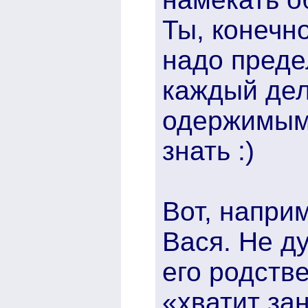
Ты, конечно
надо преде
каждый дела
одержимыми
знать :)
Вот, наприм
Вася. Не д
его родств
«хватит за