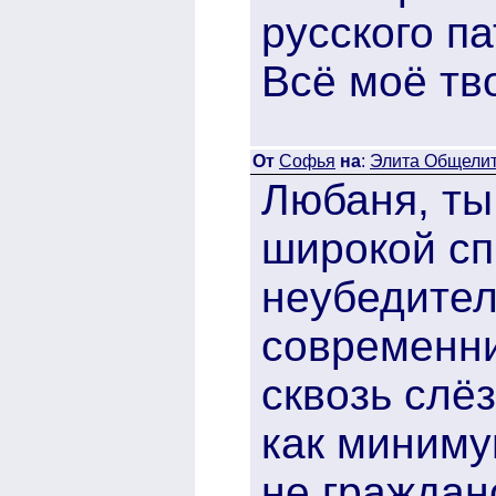
русского п
Всё моё тв
От
Софья
на
:
Элита Общелита
Любаня, ты
широкой сп
неубедител
современни
сквозь слёз
как миниму
не граждан