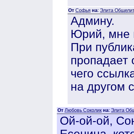
От
Софья
на
:
Элита Общелита
Админу.
Юрий, мне 
При публик
пропадает о
чего ссылк
на другом с
От
Любовь Соколик
на
:
Элита Общ
Ой-ой-ой, Со
Есенина, кот