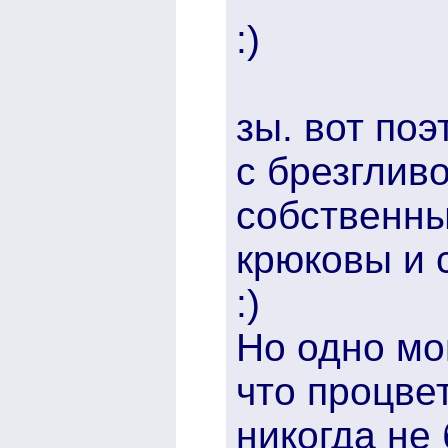
:)
зы. вот по
с брезглив
собственны
крюковы и 
:)
Но одно мо
что процвет
никогда не 