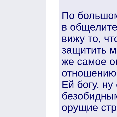
По большом
в общелите
вижу то, ч
защитить м
же самое о
отношению 
Ей богу, н
безобидным
орущие стр