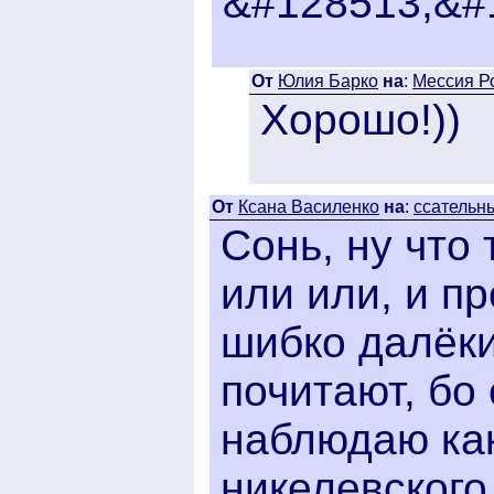
&#128513;&#
От
Юлия Барко
на
:
Мессия Ро
Хорошо!))
От
Ксана Василенко
на
:
ссательны
Сонь, ну что
или или, и п
шибко далёки
почитают, бо 
наблюдаю как
никелевского