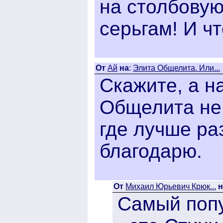
на столбовую
серьгам! И ч
От
Ай
на
:
Элита Общелита. Или...
Скажите, а н
Общелита не 
где лучше ра
благодарю.
От
Михаил Юрьевич Крюк...
н
Самый попу