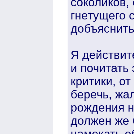
соколиков,
гнетущего с
добъяснить
Я действит
и почитать 
критики, о
беречь, жал
рождения н
должен же б
намекать о