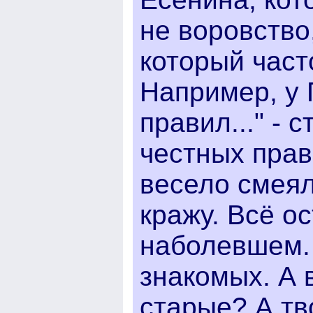
не воровство
который част
Например, у 
правил..." -
честных прав
весело смеял
кражу. Всё ос
наболевшем. 
знакомых. А 
старые? А тв