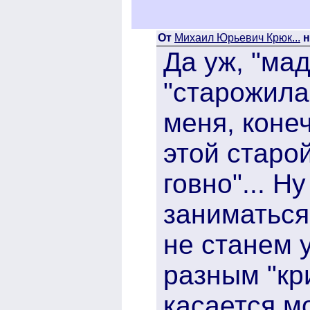
От
Михаил Юрьевич Крюк...
н
Да уж, "ма
"старожила
меня, коне
этой старой
говно"... Н
заниматься
не станем 
разным "кр
касается м