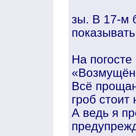
зы. В 17-м
показывать
На погосте
«Возмущён
Всё прощан
гроб стоит
А ведь я п
предупреж