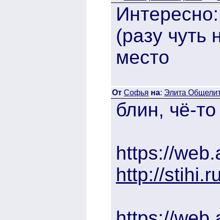
Интересно:
(разу чуть 
место
От
Софья
на
:
Элита Общелита
блин, чё-т
https://web
http://stihi
https://web