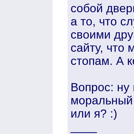
собой дверь
а то, что с
своими дру
сайту, что 
стопам. А 
Вопрос: ну 
моральный 
или я? :)
____