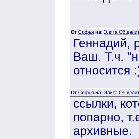
От
Софья
на
:
Элита Общелита
Геннадий, 
Ваш. Т.ч. "
относится :
От
Софья
на
:
Элита Общелита
ссылки, ко
попарно, т.
архивные.