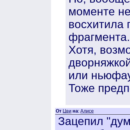
моменте не
восхитила 
фрагмента.
Хотя, возм
дворняжкой
или ньюфау
Тоже предп
От
Цви
на
:
Алисе
Зацепил "дум