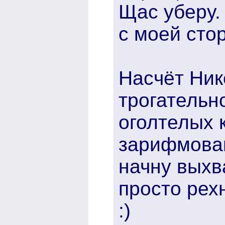
Щас уберу.
с моей сто
Насчёт Нике
трогательн
оголтелых 
зарифмован
начну выхв
просто рех
:)