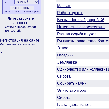
тип:
Маньяк
регистрация
забыли пароль
Робот-гадюка!
Литературные
Весна! Чирикай, воробей!
анонсы:
Интернет - человеческая...
Стихи в прозе,
стихи
для детей.
Разная судьба внуков...
Регистрация на сайте
Гуманизм, равенство, братств
Реклама на сайте поэзии:
Этнос
Гвоздики
Земляника
Одиночество или коллективиз
Сирота
Собирать камни
Эпитеты о море
Сирота
Глаза цвета золота