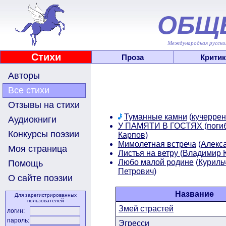
ОБЩ
Международная русскоя
Стихи
Проза
Критик
Авторы
Все стихи
Отзывы на стихи
Туманные камни
(
кучеррен
Аудиокниги
У ПАМЯТИ В ГОСТЯХ (погиб
Конкурсы поэзии
Карпов
)
Мимолетная встреча
(
Алекс
Моя страница
Листья на ветру
(
Владимир
Любо малой родине
(
Куриль
Помощь
Петрович
)
О сайте поэзии
Название
Для зарегистрированных
пользователей
Змей страстей
логин:
пароль:
Эгресси