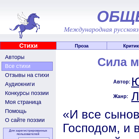
ОБЩ
Международная русскоязы
Стихи
Проза
Критик
Авторы
Сила м
Все стихи
Отзывы на стихи
Ю
Автор:
Аудиокниги
Л
Конкурсы поэзии
Жанр:
Моя страница
«И все сынов
Помощь
О сайте поэзии
Господом, и 
Для зарегистрированных
пользователей