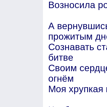
Возносила р
А вернувшис
прожитым д
Сознавать ст
битве
Своим сердц
огнём
Моя хрупкая 