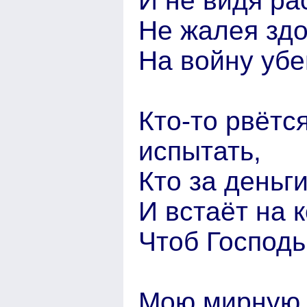
И не видя ра
Не жалея здо
На войну убе
Кто-то рвётс
испытать,
Кто за деньги
И встаёт на 
Чтоб Господь 
Мою мирную 