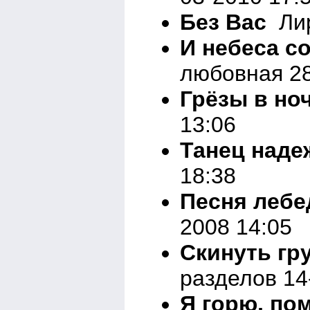
Без Вас
Лир
И небеса с
любовная 28
Грёзы в но
13:06
Танец над
18:38
Песня лебе
2008 14:05
Скинуть гр
разделов 14
Я горю, по