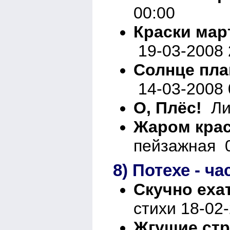
00:00
Краски мар
19-03-2008 
Солнце пла
14-03-2008 
О, Плёс!
Лир
Жаром крас
пейзажная 0
8) Потехе - ча
Скучно еха
стихи 18-02
Жгущие стр