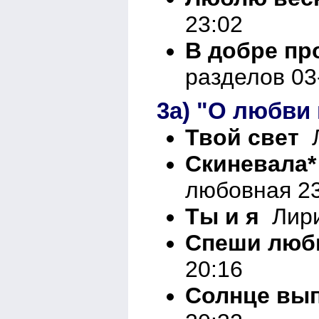
23:02
В добре пр
разделов 03
3а) "О любви 
Твой свет
Л
Скиневала*
любовная 23
Ты и я
Лири
Спеши люб
20:16
Солнце вы