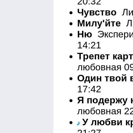
20:32
Чувство
Лир
Милу'йте
Ли
Ню
Экспери
14:21
Трепет кар
любовная 09
Один твой 
17:42
Я подержу 
любовная 22
У любви к
21:27