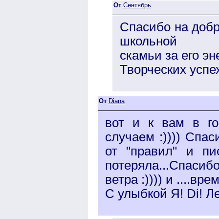
От
Сентябрь
Спасибо на добр
школьной
скамьи за его э
Творческих успе
От
Diana
вот и к вам в гос
случаем :)))) Спа
от "правил" и пи
потеряла...Спасиб
ветра :)))) и ....вр
С улыбкой Я! Di! Л