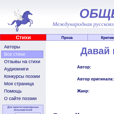
ОБЩ
Международная русскоязы
Стихи
Проза
Критик
Авторы
Давай 
Все стихи
Отзывы на стихи
Автор:
Аудиокниги
Конкурсы поэзии
Автор оригинала:
Моя страница
Помощь
Жанр:
О сайте поэзии
Для зарегистрированных
пользователей