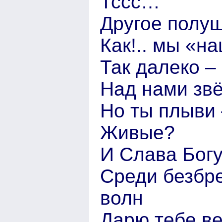
Тссс…
Другое полу
Как!.. мы «н
Так далеко –
Над нами звё
Но ты плыви 
Живые?
И Слава Бог
Среди безбре
волн
Дарю тебе в