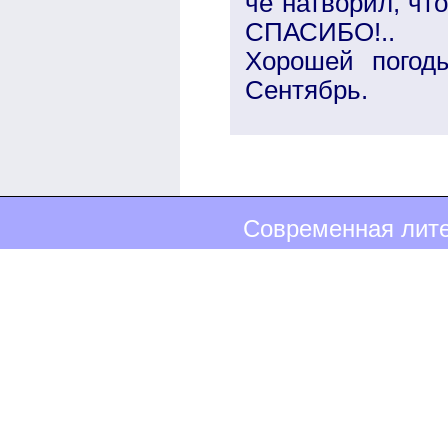
чё натворил, чт
СПАСИБО!..
Хорошей погод
Сентябрь.
Современная лите