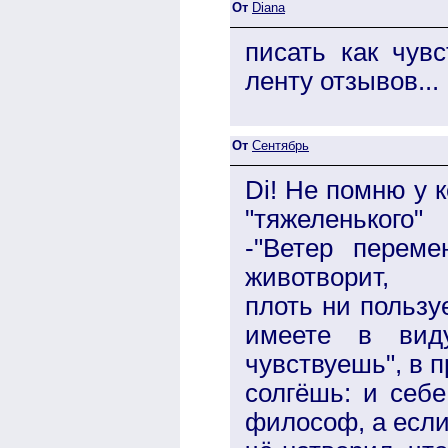
От
Diana
писать как чувс
ленту отзывов...
От
Сентябрь
Di! Не помню у 
"тяжеленького"
-"Ветер перемен
животворит,
плоть ни пользу
имеете в виду
чувствуешь", в 
солгёшь: и себ
философ, а если