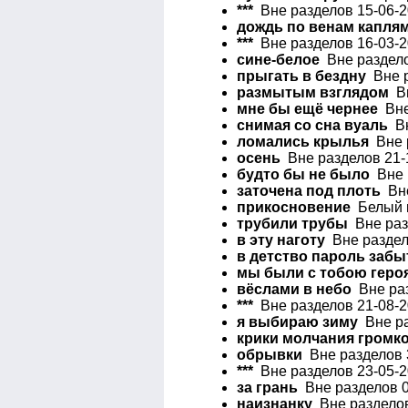
***
Вне разделов 15-06-2
дождь по венам капля
***
Вне разделов 16-03-2
сине-белое
Вне раздело
прыгать в бездну
Вне р
размытым взглядом
Вн
мне бы ещё чернее
Вне
снимая со сна вуаль
Вн
ломались крылья
Вне р
осень
Вне разделов 21-
будто бы не было
Вне р
заточена под плоть
Вне
прикосновение
Белый и
трубили трубы
Вне раз
в эту наготу
Вне раздел
в детство пароль забы
мы были с тобою геро
вёслами в небо
Вне раз
***
Вне разделов 21-08-2
я выбираю зиму
Вне ра
крики молчания громк
обрывки
Вне разделов 3
***
Вне разделов 23-05-2
за грань
Вне разделов 0
наизнанку
Вне разделов