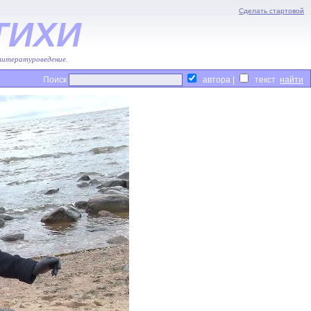
Сделать стартовой
ТИХИ
 литературоведение.
Поиск
автора |
текст