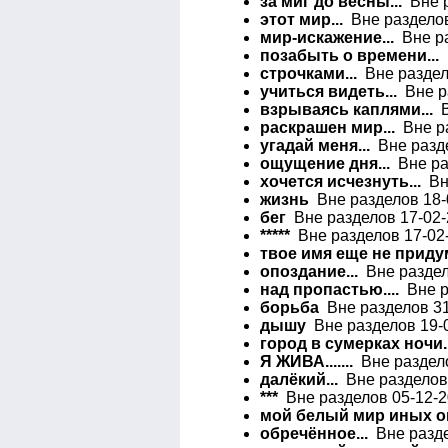
за миг до весны...
Вне р
этот мир...
Вне разделов
мир-искажение...
Вне ра
позабыть о времени...
В
строчками...
Вне раздело
учиться видеть...
Вне ра
взрываясь каплями...
В
раскрашен мир...
Вне ра
угадай меня...
Вне разде
ощущение дня...
Вне раз
хочется исчезнуть...
Вне
жизнь
Вне разделов 18-
бег
Вне разделов 17-02-
*****
Вне разделов 17-02-
твое имя еще не придум
опоздание...
Вне раздел
над пропастью....
Вне р
борьба
Вне разделов 31
дышу
Вне разделов 19-0
город в сумерках ночи..
Я ЖИВА.......
Вне раздело
далёкий...
Вне разделов 
***
Вне разделов 05-12-2
мой белый мир иных ог
обречённое...
Вне разде