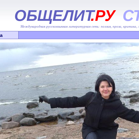
ОБЩЕЛИТ
.РУ
С
Международная русскоязычная литературная сеть: поэзия, проза, критика,
а