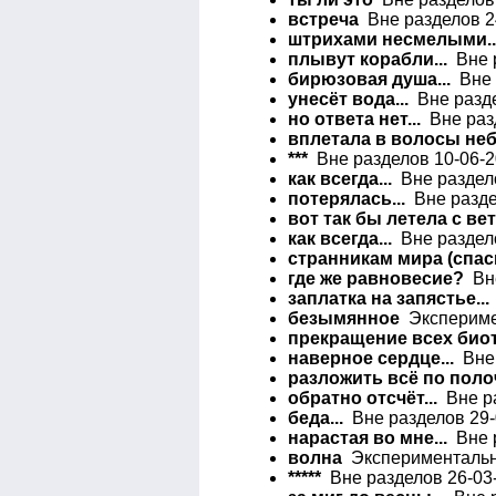
встреча
Вне разделов 2
штрихами несмелыми..
плывут корабли...
Вне р
бирюзовая душа...
Вне 
унесёт вода...
Вне разде
но ответа нет...
Вне разд
вплетала в волосы небе
***
Вне разделов 10-06-2
как всегда...
Вне раздело
потерялась...
Вне разде
вот так бы летела с вет
как всегда...
Вне раздело
странникам мира (спас
где же равновесие?
Вне
заплатка на запястье...
безымянное
Эксперимен
прекращение всех биот
наверное сердце...
Вне 
разложить всё по полоч
обратно отсчёт...
Вне ра
беда...
Вне разделов 29-
нарастая во мне...
Вне р
волна
Экспериментальна
*****
Вне разделов 26-03-