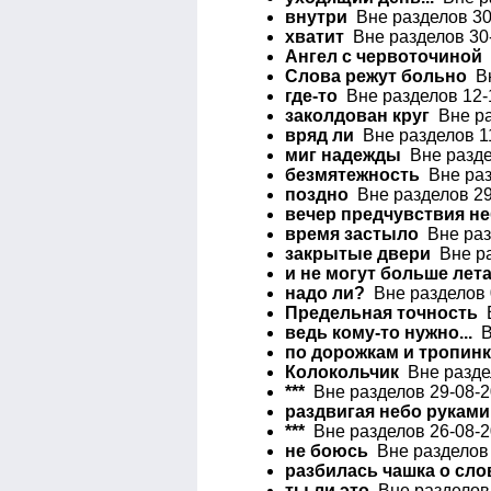
внутри
Вне разделов 30
хватит
Вне разделов 30-
Ангел с червоточиной
Слова режут больно
Вн
где-то
Вне разделов 12-
заколдован круг
Вне ра
вряд ли
Вне разделов 11
миг надежды
Вне разде
безмятежность
Вне раз
поздно
Вне разделов 29
вечер предчувствия н
время застыло
Вне раз
закрытые двери
Вне ра
и не могут больше лет
надо ли?
Вне разделов 
Предельная точность
В
ведь кому-то нужно...
Вн
по дорожкам и тропин
Колокольчик
Вне раздел
***
Вне разделов 29-08-2
раздвигая небо руками
***
Вне разделов 26-08-2
не боюсь
Вне разделов 
разбилась чашка о сло
ты ли это
Вне разделов 