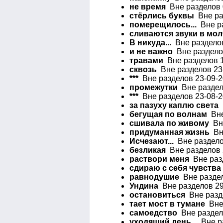
не время
Вне разделов 
стёрлись буквы
Вне раз
померещилось...
Вне ра
сливаются звуки в мо
В никуда...
Вне разделов
и не важно
Вне разделов
травами
Вне разделов 1
сквозь
Вне разделов 23-
***
Вне разделов 23-09-2
промежутки
Вне раздело
***
Вне разделов 23-08-2
за пазуху каплю света
В
бегущая по волнам
Вне
сшивала по живому
Вн
придуманная жизнь
Вне
Исчезают...
Вне раздело
безликая
Вне разделов 
раствори меня
Вне разд
сдираю с себя чувства
равнодушие
Вне раздел
Ундина
Вне разделов 29
остановиться
Вне разде
тает мост в тумане
Вне 
самоедство
Вне раздело
уходящий день...
Вне ра