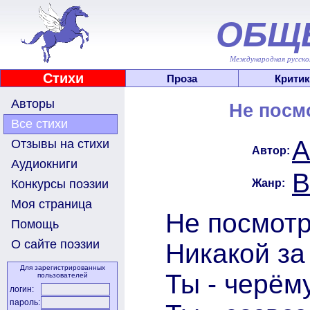
ОБЩ
Международная русскоя
Стихи
Проза
Критик
Авторы
Не посмо
Все стихи
А
Отзывы на стихи
Автор:
Аудиокниги
В
Жанр:
Конкурсы поэзии
Моя страница
Не посмотр
Помощь
О сайте поэзии
Никакой за
Для зарегистрированных
Ты - черём
пользователей
логин:
пароль: