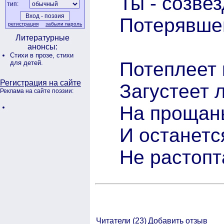
Ты - созве
тип:
Потерявшей
регистрация
забыли пароль
Литературные
анонсы:
Стихи в прозе,
стихи
Потеплеет 
для детей.
Регистрация на сайте
Загустеет л
Реклама на сайте поэзии:
На прощань
И останетс
Не растопт
Читатели (
23)
Добавить отзыв