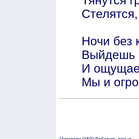
Тянутся г
Стелятся,
Ночи без 
Выйдешь н
И ощущаеш
Мы и огро