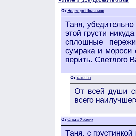
Читатели (
159)
Добавить отзыв
От
Надежда Шаляпина
Таня, убедительно
этой грусти никуд
сплошные пережив
сумрака и мороси 
верить. Светлого В
От
татьяна
От всей души с
всего наилучшег
От
Ольга Хейлик
Таня, с грустинко