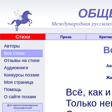
ОБЩ
Международная русскоязы
Стихи
Проза
Критик
Авторы
В
Все стихи
Отзывы на стихи
Ав
Аудиокниги
Конкурсы поэзии
Жа
Моя страница
Всё, как и
Помощь
О сайте поэзии
Только не
Для зарегистрированных
пользователей