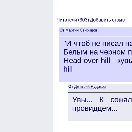
Читатели (
303)
Добавить отзыв
От
Мартин Свиридов
"И чтоб не писал 
Белым на черном пи
Head over hill - ку
hill
От
Дмитрий Рудаков
Увы... К сожа
провидцем...