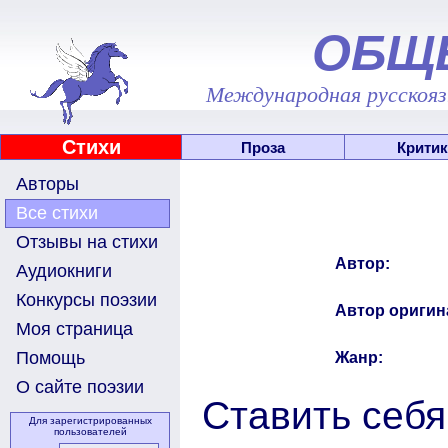
ОБЩ
Международная русскоязы
Стихи
Проза
Критик
Авторы
Все стихи
Отзывы на стихи
Автор:
Аудиокниги
Конкурсы поэзии
Автор оригин
Моя страница
Помощь
Жанр:
О сайте поэзии
Ставить себя
Для зарегистрированных
пользователей