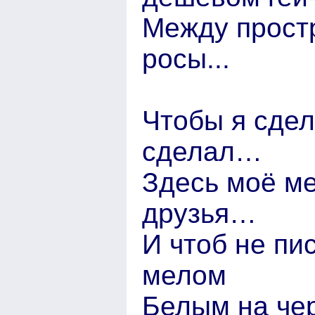
Между простр
росы...
Чтобы я сдел
сделал…
Здесь моё ме
друзья…
И чтоб не пи
мелом
Белым на чер