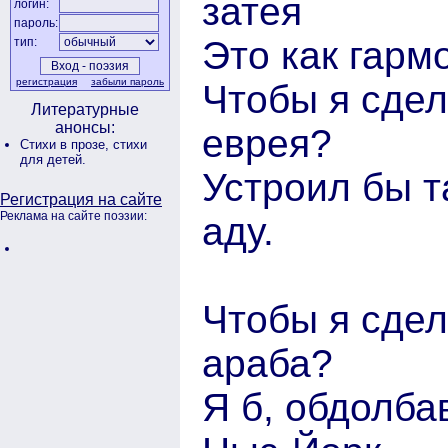
затея
логин:
пароль:
Это как гарм
тип:
регистрация
забыли пароль
Чтобы я сдел
Литературные
анонсы:
еврея?
Стихи в прозе,
стихи
для детей.
Устроил бы т
Регистрация на сайте
Реклама на сайте поэзии:
аду.
Чтобы я сдел
араба?
Я б, обдолба