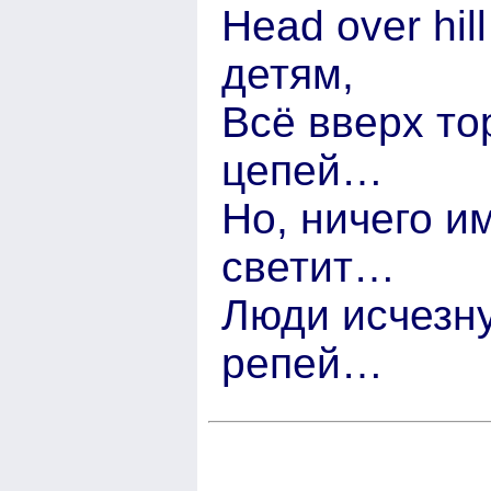
Head over hi
детям,
Всё вверх то
цепей…
Но, ничего и
светит…
Люди исчезну
репей…