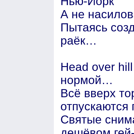
Нью-Йорк
А не насилов
Пытаясь созд
раёк…
Head over hi
нормой…
Всё вверх то
отпускаются 
Святые сним
дешёвом гей