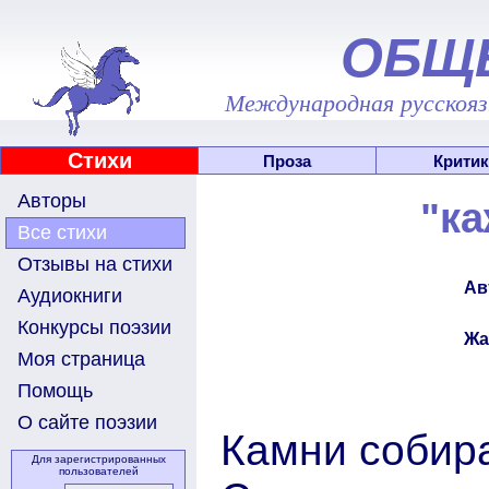
ОБЩ
Международная русскоязы
Стихи
Проза
Критик
Авторы
"ка
Все стихи
Отзывы на стихи
Ав
Аудиокниги
Конкурсы поэзии
Жа
Моя страница
Помощь
О сайте поэзии
Камни собира
Для зарегистрированных
пользователей