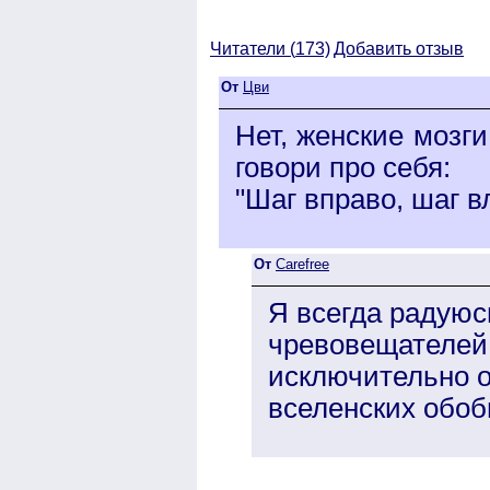
Читатели (
173)
Добавить отзыв
От
Цви
Нет, женские мозг
говори про себя:
"Шаг вправо, шаг в
От
Carefree
Я всегда радую
чревовещателей.
исключительно о
вселенских обо