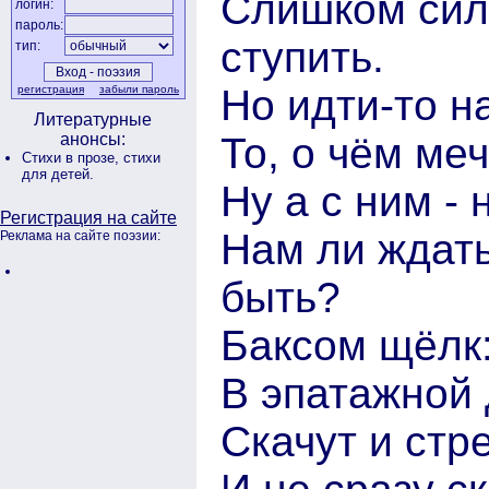
Слишком сил
логин:
пароль:
ступить.
тип:
Но идти-то на
регистрация
забыли пароль
Литературные
То, о чём ме
анонсы:
Стихи в прозе,
стихи
для детей.
Ну а с ним - 
Регистрация на сайте
Нам ли ждать
Реклама на сайте поэзии:
быть?
Баксом щёлк: 
В эпатажной
Скачут и стр