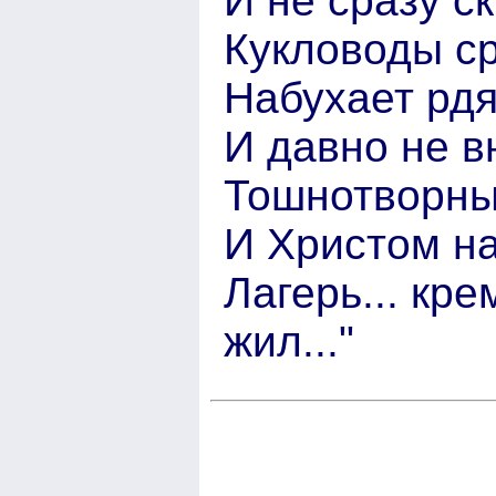
И не сразу с
Кукловоды ср
Набухает рдя
И давно не в
Тошнотворный
И Христом на
Лагерь... кре
жил..."