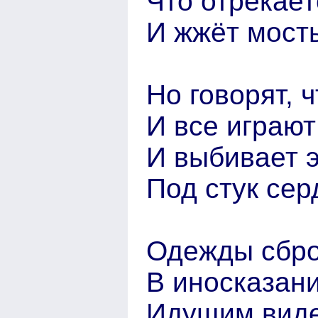
Что отрекает
И жжёт мосты
Но говорят, ч
И все играют
И выбивает э
Под стук сер
Одежды сбро
В иносказани
Идущим виде