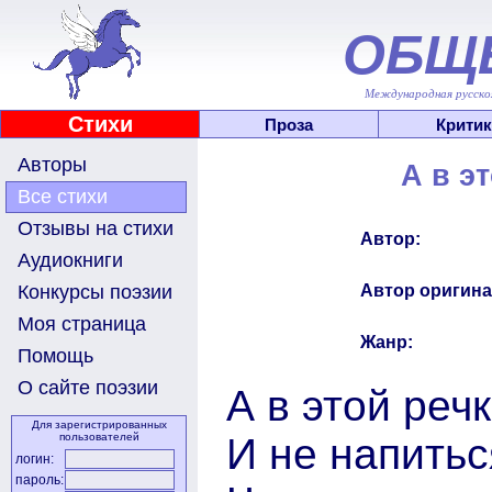
ОБЩ
Международная русскоя
Стихи
Проза
Критик
Авторы
А в эт
Все стихи
Отзывы на стихи
Автор:
Аудиокниги
Автор оригина
Конкурсы поэзии
Моя страница
Жанр:
Помощь
О сайте поэзии
А в этой реч
Для зарегистрированных
И не напитьс
пользователей
логин:
пароль: