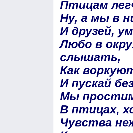
Птицам лег
Ну, а мы в 
И друзей, 
Любо в окр
слышать,
Как воркуют
И пускай бе
Мы простим
В птицах, х
Чувства не