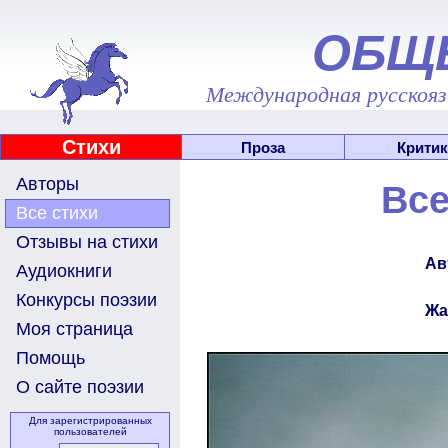
ОБЩ
Международная русскоязы
Стихи
Проза
Критик
Авторы
Все
Все стихи
Отзывы на стихи
Ав
Аудиокниги
Конкурсы поэзии
Жа
Моя страница
Помощь
О сайте поэзии
Для зарегистрированных
пользователей