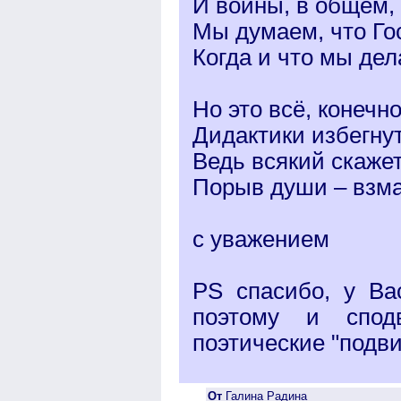
И войны, в общем,
Мы думаем, что Го
Когда и что мы де
Но это всё, конечн
Дидактики избегн
Ведь всякий скаже
Порыв души – взма
с уважением
PS спасибо, у Ва
поэтому и сподв
поэтические "подви
От
Галина Радина