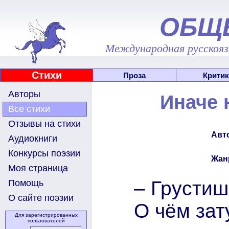
ОБЩ
Международная русскоязы
Стихи
Проза
Критик
Авторы
Иначе 
Все стихи
Отзывы на стихи
Авт
Аудиокниги
Конкурсы поэзии
Жан
Моя страница
– Грустиш
Помощь
О сайте поэзии
О чём зат
Для зарегистрированных
пользователей