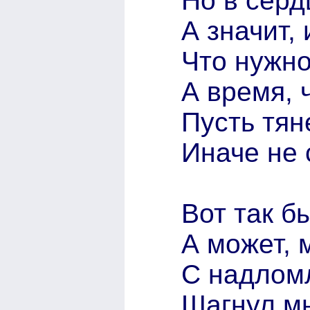
Но в серд
А значит,
Что нужно
А время, 
Пусть тян
Иначе не 
Вот так б
А может,
С надлом
Шагнул м