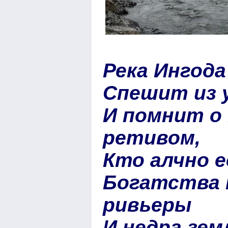
Река Ингод
Спешит из 
И помнит о
ретивом,
Кто алчно 
Богатства 
ривьеры
И недра зем