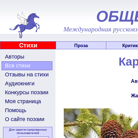
ОБЩ
Международная русскоязы
Стихи
Проза
Критик
Авторы
Кар
Все стихи
Отзывы на стихи
Ав
Аудиокниги
Конкурсы поэзии
Жа
Моя страница
Помощь
О сайте поэзии
Для зарегистрированных
пользователей