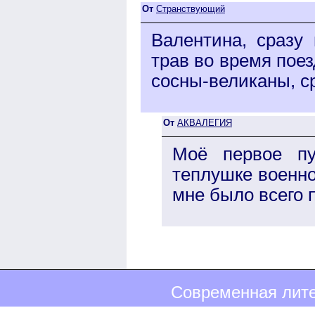
От
Странствующий
Валентина, сразу
трав во время пое
сосны-великаны, ср
От
АКВАЛЕГИЯ
Моё первое п
теплушке военно
мне было всего п
Современная лите