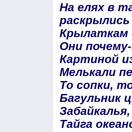
На елях в т
раскрылись
Крылаткам
Они почему
Картиной и
Мелькали пе
То сопки, т
Багульник 
Забайкалья,
Тайга океа