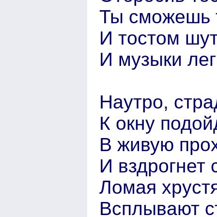
Ты сможешь 
И тостом шут
И музыки ле
Наутро, стра
К окну подой
В живую про
И вздрогнет 
Ломая хруст
Всплывают с