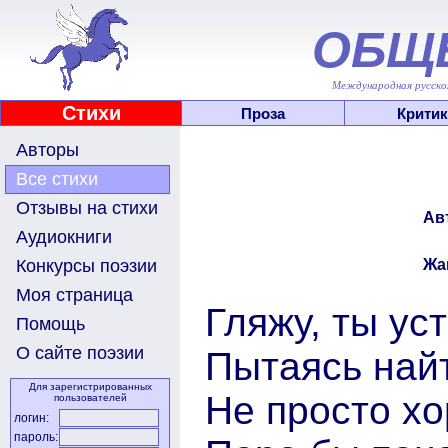
ОБЩ
Международная русскоя
Стихи
Проза
Критик
Авторы
Все стихи
Отзывы на стихи
Ав
Аудиокниги
Жа
Конкурсы поэзии
Моя страница
Гляжу, ты ус
Помощь
О сайте поэзии
Пытаясь найт
Для зарегистрированных
Не просто х
пользователей
логин:
пароль: