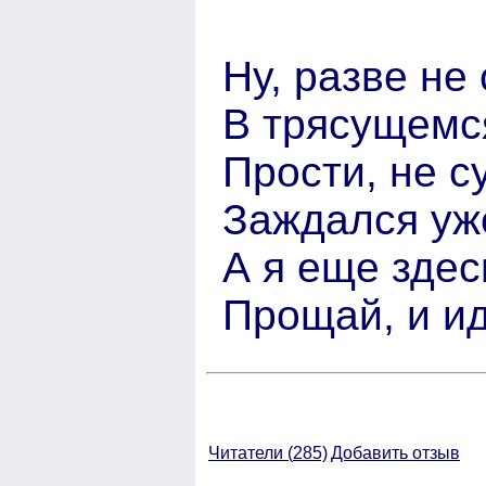
Ну, разве не
В трясущемс
Прости, не с
Заждался уже
А я еще здес
Прощай, и ид
Читатели (
285)
Добавить отзыв