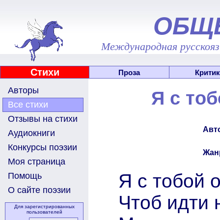
ОБЩ
Международная русскоязы
Стихи
Проза
Критик
Авторы
Я с то
Все стихи
Отзывы на стихи
Авт
Аудиокниги
Конкурсы поэзии
Жан
Моя страница
Я с тобой 
Помощь
О сайте поэзии
Чтоб идти 
Для зарегистрированных
пользователей