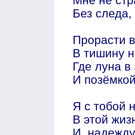
Мне не стр
Без следа, 
Прорасти в
В тишину н
Где луна в
И позёмко
Я с тобой 
В этой жиз
И, надежду