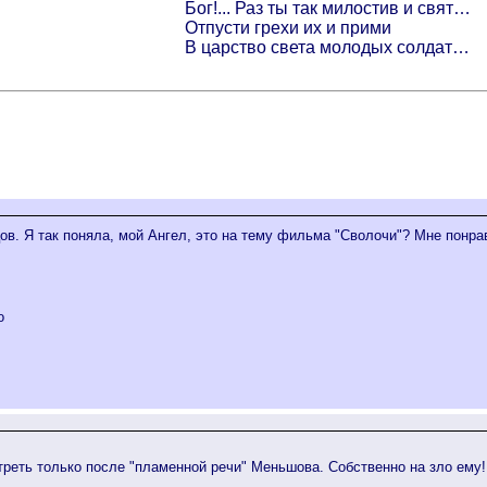
Бог!... Раз ты так милостив и свят…
Отпусти грехи их и прими
В царство света молодых солдат…
в. Я так поняла, мой Ангел, это на тему фильма "Сволочи"? Мне понрави
о
треть только после "пламенной речи" Меньшова. Собственно на зло ему!