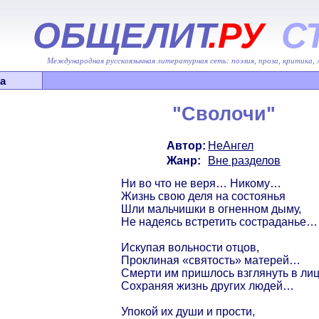
ОБЩЕЛИТ
.РУ
С
Международная русскоязычная литературная сеть: поэзия, проза, критика,
а
"Сволочи"
Автор:
НеАнгел
Жанр:
Вне разделов
Ни во что не веря… Никому…
Жизнь свою деля на состоянья
Шли мальчишки в огненном дыму,
Не надеясь встретить состраданье…
Искупая вольности отцов,
Проклиная «святость» матерей…
Смерти им пришлось взглянуть в ли
Сохраняя жизнь других людей…
Упокой их души и прости,