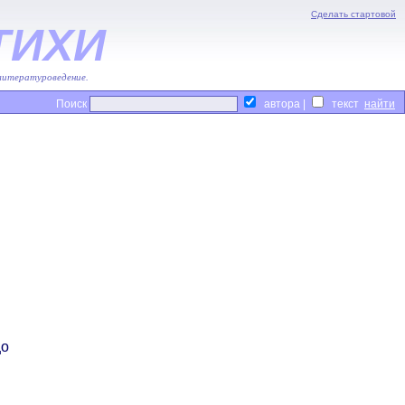
Сделать стартовой
ТИХИ
 литературоведение.
Поиск
автора |
текст
цо