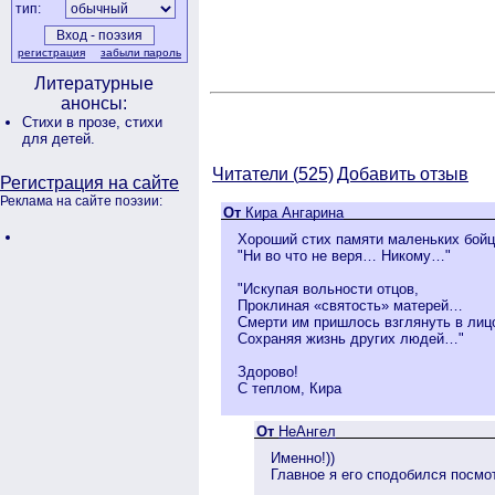
тип:
регистрация
забыли пароль
Литературные
анонсы:
Стихи в прозе,
стихи
для детей.
Читатели (
525)
Добавить отзыв
Регистрация на сайте
Реклама на сайте поэзии:
От
Кира Ангарина
Хороший стих памяти маленьких бойцо
"Ни во что не веря… Никому…"
"Искупая вольности отцов,
Проклиная «святость» матерей…
Смерти им пришлось взглянуть в лиц
Сохраняя жизнь других людей…"
Здорово!
С теплом, Кира
От
НеАнгел
Именно!))
Главное я его сподобился посмо