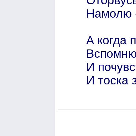
Оторвусь
Намолю с
А когда 
Вспомню
И почувс
И тоска 