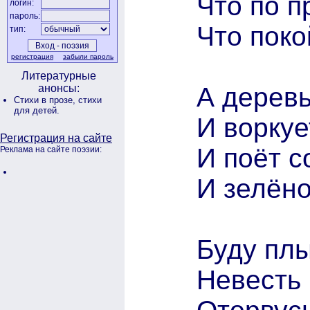
Что по п
логин:
пароль:
Что поко
тип:
регистрация
забыли пароль
Литературные
А деревь
анонсы:
Стихи в прозе,
стихи
для детей.
И воркуе
Регистрация на сайте
И поёт с
Реклама на сайте поэзии:
И зелёно
Буду плы
Невесть 