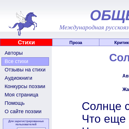
ОБЩ
Международная русскоязы
Стихи
Проза
Критик
Авторы
Сол
Все стихи
Отзывы на стихи
Ав
Аудиокниги
Конкурсы поэзии
Жа
Моя страница
Солнце с
Помощь
О сайте поэзии
Что еще 
Для зарегистрированных
пользователей