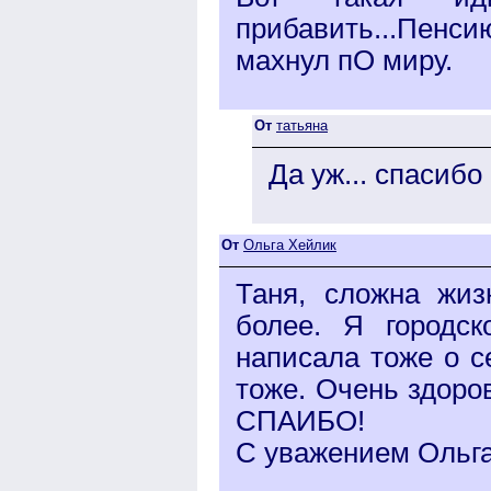
прибавить...Пенси
махнул пО миру.
От
татьяна
Да уж... спасибо
От
Ольга Хейлик
Таня, сложна жиз
более. Я городс
написала тоже о с
тоже. Очень здоро
СПАИБО!
С уважением Ольг