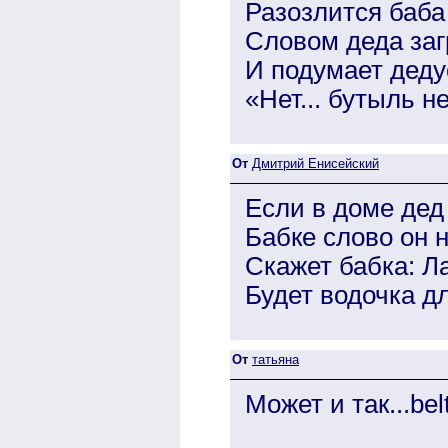
Разозлится баба
Словом деда заг
И подумает деду
«Нет... бутыль н
От
Дмитрий Енисейский
Если в доме дед
Бабке слово он н
Скажет бабка: Л
Будет водочка дл
От
татьяна
Может и так...bel