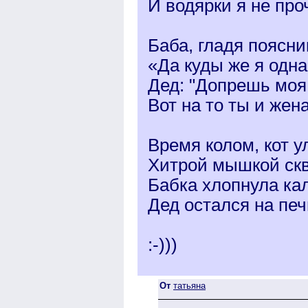
И водярки я не про
Баба, гладя поясни
«Да куды же я одна
Дед: "Допрешь моя
Вот на то ты и жена
Время колом, кот у
Хитрой мышкой скв
Бабка хлопнула кал
Дед остался на печ
:-)))
От
татьяна