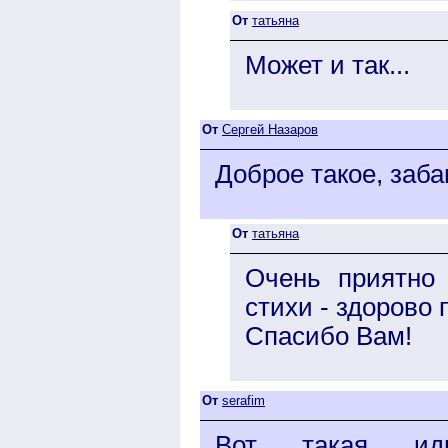
От
татьяна
Может и так...
От
Сергей Назаров
Доброе такое, заб
От
татьяна
Очень приятно
стихи - здорово
Спасибо Вам!
От
serafim
Вот такая ид