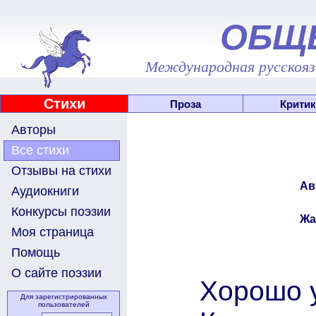
ОБЩ
Международная русскоязы
Стихи
Проза
Критик
Авторы
Все стихи
Отзывы на стихи
Ав
Аудиокниги
Конкурсы поэзии
Жа
Моя страница
Помощь
О сайте поэзии
Хорошо у
Для зарегистрированных
пользователей