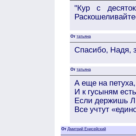
"Кур с десято
Раскошеливайтесь
От
татьяна
Спасибо, Надя, 
От
татьяна
А еще на петуха,
И к гусыням есть
Если держишь Л
Все учтут «един
От
Дмитрий Енисейский