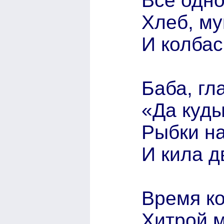
Все одно
Хлеб, му
И колбас
Баба, гл
«Да куды
Рыбки н
И кила д
Время ко
Хитрой м