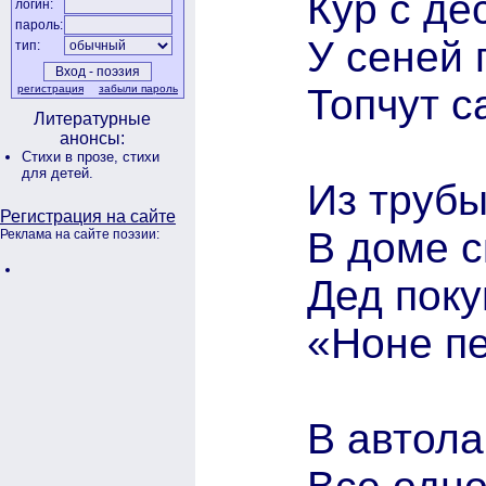
Кур с де
логин:
пароль:
У сеней г
тип:
Топчут с
регистрация
забыли пароль
Литературные
анонсы:
Стихи в прозе,
стихи
для детей.
Из трубы
Регистрация на сайте
В доме с
Реклама на сайте поэзии:
Дед поку
«Ноне пе
В автола