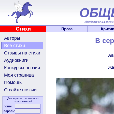
ОБЩ
Международная русскоя
Стихи
Проза
Критик
Авторы
В сер
Все стихи
Отзывы на стихи
Ав
Аудиокниги
Жа
Конкурсы поэзии
Моя страница
Помощь
О сайте поэзии
Для зарегистрированных
пользователей
логин:
пароль: