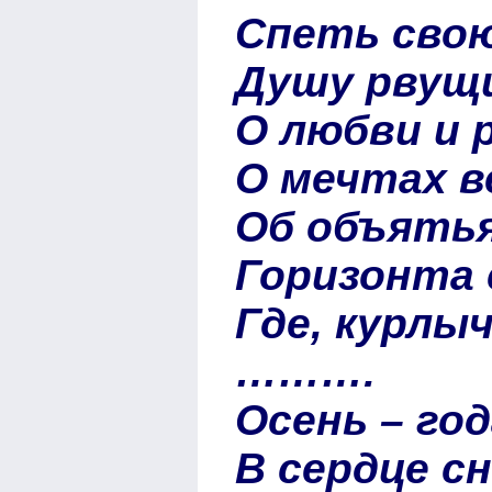
Спеть свою
Душу рвущи
О любви и 
О мечтах в
Об объятья
Горизонта 
Где, курлы
……….
Осень – го
В сердце с