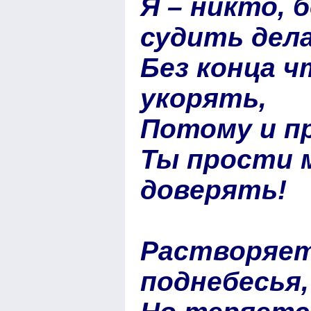
Я – никто, 
судить дела
Без конца ч
укорять,
Потому и пр
Ты прости м
доверять!
Растворяет
поднебесья,