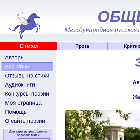
ОБЩ
Международная русскоязы
Стихи
Проза
Критик
Авторы
Все стихи
Отзывы на стихи
Ав
Аудиокниги
Конкурсы поэзии
Жа
Моя страница
Помощь
О сайте поэзии
Для зарегистрированных
пользователей