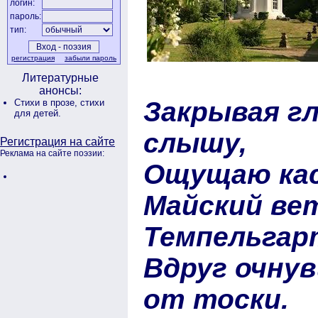
логин:
пароль:
тип:
регистрация
забыли пароль
Литературные
анонсы:
Закрывая гл
Стихи в прозе,
стихи
для детей.
слышу,
Регистрация на сайте
Реклама на сайте поэзии:
Ощущаю кас
Майский ве
Темпельга
Вдруг очнув
от тоски.