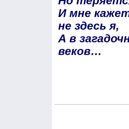
Но теряется
И мне каже
не здесь я,
А в загадоч
веков…