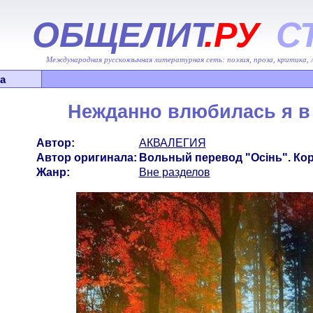
ОБЩЕЛИТ
.РУ
С
Международная русскоязычная литературная сеть: поэзия, проза, критика,
а
Нежданно влюбилась я в
Автор:
АКВАЛЕГИЯ
Автор оригинала:
Вольный перевод "Осiнь". Ко
Жанр:
Вне разделов