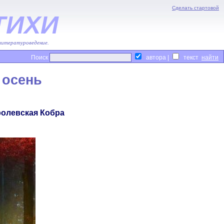
Сделать стартовой
ТИХИ
 литературоведение.
Поиск
автора |
текст
 осень
ролевская Кобра