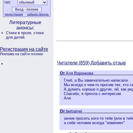
тип:
регистрация
забыли пароль
Литературные
анонсы:
Стихи в прозе,
стихи
для детей.
Регистрация на сайте
Реклама на сайте поэзии:
Читатели (
859)
Добавить отзыв
От
Аля Воронкова
Глеб, а Вы замечательно написали...
Мы всегда о чем-то просим тех, кто с
А думать хорошо о других, ой, как ре
Спасибо, я прочла с интересом.
Аля
От
bertramer
зачем просить кого-то тебе (или в теб
а себе человек всегда "изменяет"