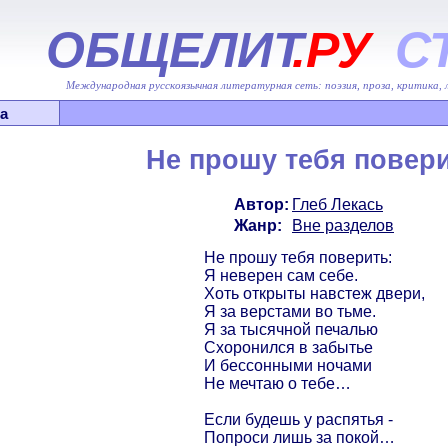
ОБЩЕЛИТ
.РУ
С
Международная русскоязычная литературная сеть: поэзия, проза, критика,
а
Не прошу тебя повер
Автор:
Глеб Лекась
Жанр:
Вне разделов
Не прошу тебя поверить:
Я неверен сам себе.
Хоть открыты навстеж двери,
Я за верстами во тьме.
Я за тысячной печалью
Схоронился в забытье
И бессонными ночами
Не мечтаю о тебе…
Если будешь у распятья -
Попроси лишь за покой…