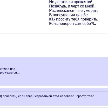
Не достоин я проклятий…
Позабудь, и черт со мной.
Расплескался – не умерить
В послушании гульбе.
Как просить тебя поверить,
Коль неверен сам себе?!..
ветлее нас.
дко удается...
я) поверить, если тебе безразличен этот человек?.. просто так?