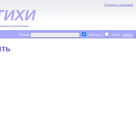
Сделать стартовой
ТИХИ
 литературоведение.
Поиск
автора |
текст
ить