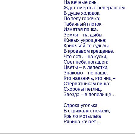
На вечные сны
Ждёт смерть с реверансом.
В душе холодок,
По телу горячка;
Табачный глоток,
Измятая пачка.
Земля – на дыбы,
Живых укрощенье;
Крик чьей-то судьбы
В кровавом крещенье.
Что есть – на куски,
Свет неба погашен;
Цветы – в лепестки,
Знакомо – не наше.
Кто навзничь, кто ниц –
Стервятникам пища;
Схороны петлиц,
Звезда – в пепелище…
Строка уголька
В скрижалях печали;
Крыло мотылька
Рябина качает…