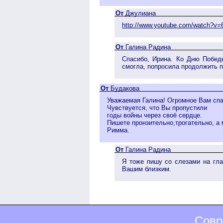
От
Джулиана
http://www.youtube.com/watch
От
Галина Радина
Спасибо, Ирина. Ко Дню Победы
смогла, попросила продолжить п
От
Будакова
Уважаемая Галина! Огромное Вам спа
Чувствуется, что Вы пропустили
годы войны через своё сердце.
Пишете пронзительно,трогательно, а 
Римма.
От
Галина Радина
Я тоже пишу со слезами на гла
Вашим близким.
Совр