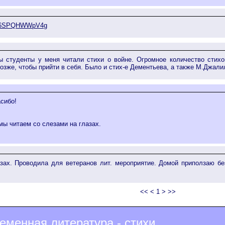
?v=6SPQHWWpV4g
 студенты у меня читали стихи о войне. Огромное количество стихо
озже, чтобы прийти в себя. Было и стих-е Дементьева, а также М.Джалил
сибо!
мы читаем со слезами на глазах.
зах. Проводила для ветеранов лит. мероприятие. Домой приползаю бе
<< < 1 > >>
еменная литература - стихи