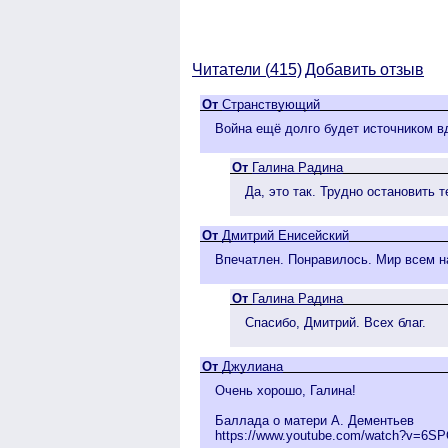
Читатели (
415)
Добавить отзыв
От
Странствующий
Война ещё долго будет источником вд
От
Галина Радина
Да, это так. Трудно остановить т
От
Дмитрий Енисейский
Впечатлен. Понравилось. Мир всем н
От
Галина Радина
Спасибо, Дмитрий. Всех благ.
От
Джулиана
Очень хорошо, Галина!
Баллада о матери А. Дементьев
https://www.youtube.com/watch?v=