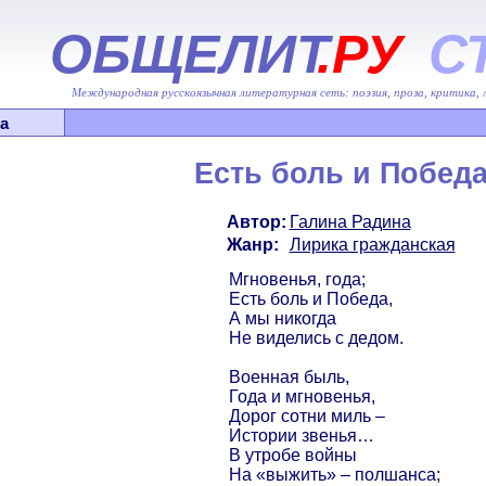
ОБЩЕЛИТ
.РУ
С
Международная русскоязычная литературная сеть: поэзия, проза, критика,
а
Есть боль и Побед
Автор:
Галина Радина
Жанр:
Лирика гражданская
Мгновенья, года;
Есть боль и Победа,
А мы никогда
Не виделись с дедом.
Военная быль,
Года и мгновенья,
Дорог сотни миль –
Истории звенья…
В утробе войны
На «выжить» – полшанса;