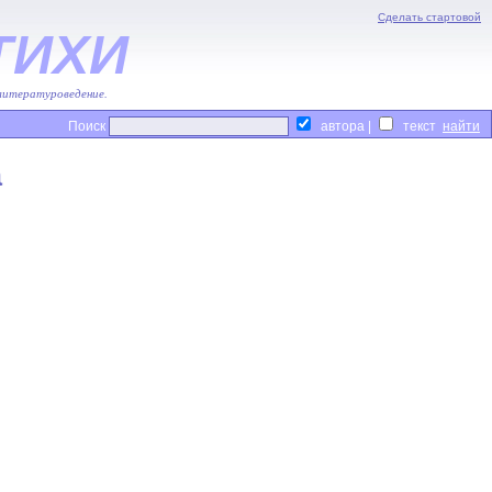
Сделать стартовой
ТИХИ
 литературоведение.
Поиск
автора |
текст
а