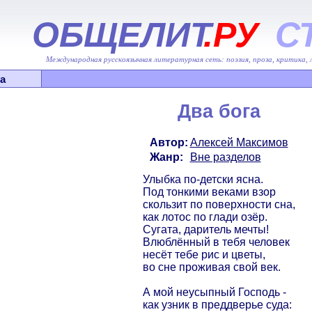
ОБЩЕЛИТ
.РУ
С
Международная русскоязычная литературная сеть: поэзия, проза, критика,
а
Два бога
Автор:
Алексей Максимов
Жанр:
Вне разделов
Улыбка по-детски ясна.
Под тонкими веками взор
скользит по поверхности сна,
как лотос по глади озёр.
Сугата, даритель мечты!
Влюблённый в тебя человек
несёт тебе рис и цветы,
во сне проживая свой век.
А мой неусыпный Господь -
как узник в преддверье суда: