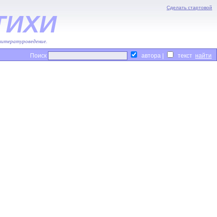
Сделать стартовой
ТИХИ
 литературоведение.
Поиск
автора |
текст