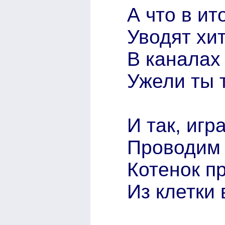
А что в ит
Уводят хи
В каналах
Ужели ты т
И так, игр
Проводим 
Котенок пр
Из клетки