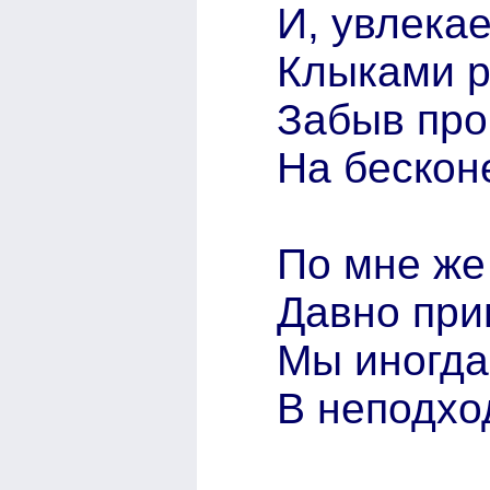
И, увлека
Клыками р
Забыв про
На бескон
По мне же
Давно при
Мы иногд
В неподх