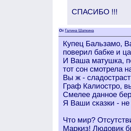
СПАСИБО !!!
От
Галина Шапкина
Купец Бальзамо, В
поверил бабке и ца
И Ваша матушка, п
тот сон смотрела на
Вы ж - сладострас
Граф Калиостро, в
Смелее данное бер
Я Ваши сказки - не
Что мир? Отсутств
Маркиз! Людовик б