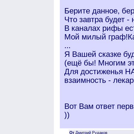
Берите данное, бер
Что завтра будет -
В каналах рифы ес
Мой милый граф!Ка
...
Я Вашей сказке бу
(ещё бы! Многим эт
Для достиженья Н
взаимность - лекарь
Вот Вам ответ пер
))
От
Дмитрий Рудаков