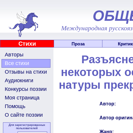
ОБЩ
Международная русскоязы
Стихи
Проза
Критик
Авторы
Разъясн
Все стихи
некоторых о
Отзывы на стихи
Аудиокниги
натуры прек
Конкурсы поэзии
Моя страница
Автор:
Помощь
О сайте поэзии
Автор оригин
Для зарегистрированных
пользователей
Жанр: