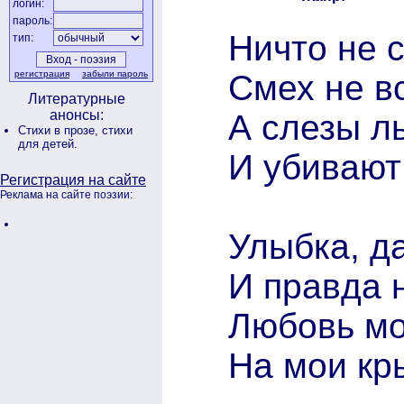
логин:
пароль:
Ничто не с
тип:
Смех не в
регистрация
забыли пароль
Литературные
анонсы:
А слезы ль
Стихи в прозе,
стихи
для детей.
И убивают
Регистрация на сайте
Реклама на сайте поэзии:
Улыбка, да
И правда н
Любовь мо
На мои кры