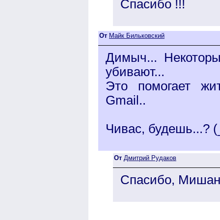
Спасибо !!!
От
Майк Бильковский
Димыч... Некотор
убивают...
Это помогает жит
Gmail..
Чивас, будешь...? (_)
От
Дмитрий Рудаков
Спасибо, Мишань !