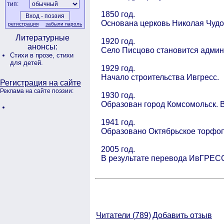
тип:
1850 год.
Основана церковь Николая Чудо
регистрация
забыли пароль
Литературные
1920 год.
анонсы:
Село Писцово становится админ
Стихи в прозе,
стихи
для детей.
1929 год.
Начало строительства Ивгресс.
Регистрация на сайте
Реклама на сайте поэзии:
1930 год.
Образован город Комсомольск. В
1941 год.
Образовано Октябрьское торфо
2005 год.
В результате перевода ИвГРЕСС
Читатели (
789)
Добавить отзыв