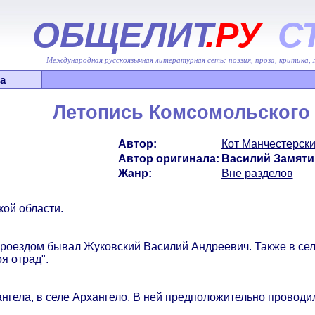
ОБЩЕЛИТ
.РУ
С
Международная русскоязычная литературная сеть: поэзия, проза, критика,
а
Летопись Комсомольского 
Автор:
Кот Манчестерск
Автор оригинала:
Василий Замяти
Жанр:
Вне разделов
ой области.
проездом бывал Жуковский Василий Андреевич. Также в сел
я отрад".
нгела, в селе Архангело. В ней предположительно провод