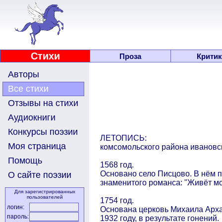
Стихи
Проза
Критик
Авторы
Все стихи
Отзывы на стихи
Аудиокниги
Конкурсы поэзии
ЛЕТОПИСЬ:
Моя страница
комсомольского района ивановск
Помощь
1568 год.
Основано село Писцово. В нём 
О сайте поэзии
знаменитого романса: "Живёт мо
Для зарегистрированных
пользователей
1754 год.
логин:
Основана церковь Михаила Арха
пароль:
1932 году, в результате гонений.