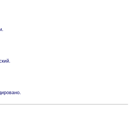
и.
ский.
дировано.