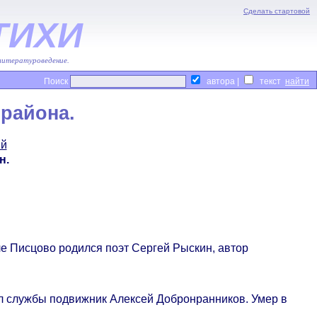
Сделать стартовой
ТИХИ
 литературоведение.
Поиск
автора |
текст
района.
ий
н.
е Писцово родился поэт Сергей Рыскин, автор
ил службы подвижник Алексей Добронранников. Умер в