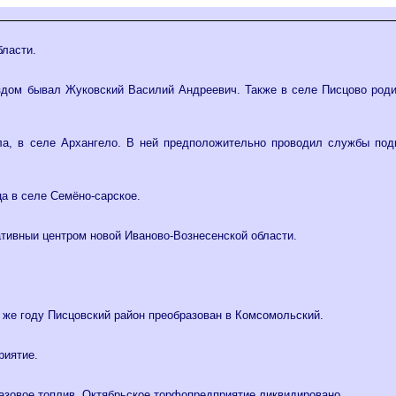
бласти.
здом бывал Жуковский Василий Андреевич. Также в селе Писцово роди
а, в селе Архангело. В ней предположительно проводил службы подв
а в селе Семёно-сарское.
тивныи центром новой Иваново-Вознесенской области.
 же году Писцовский район преобразован в Комсомольский.
риятие.
азовое топлив, Октябрьское торфопредприятие ликвидировано.