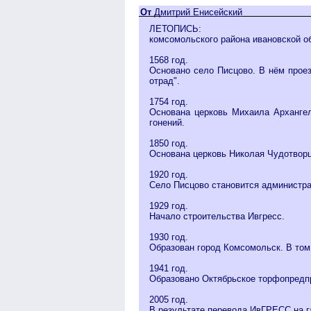
От
Дмитрий Енисейский
ЛЕТОПИСЬ:
комсомольского района ивановской о
1568 год.
Основано село Писцово. В нём прое
отрад".
1754 год.
Основана церковь Михаила Архангел
гонений.
1850 год.
Основана церковь Николая Чудотворц
1920 год.
Село Писцово становится администра
1929 год.
Начало строительства Ивгресс.
1930 год.
Образован город Комсомольск. В том
1941 год.
Образовано Октябрьское торфопредп
2005 год.
В результате перевода ИвГРЕСС на г