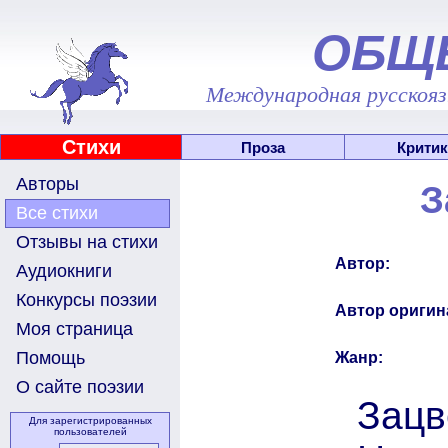
ОБЩ
Международная русскоязы
Стихи
Проза
Критик
Авторы
З
Все стихи
Отзывы на стихи
Автор:
Аудиокниги
Конкурсы поэзии
Автор оригин
Моя страница
Помощь
Жанр:
О сайте поэзии
Зацв
Для зарегистрированных
пользователей