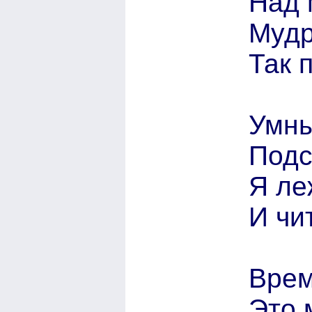
Над 
Мудр
Так 
Умны
Подс
Я ле
И чи
Врем
Это 