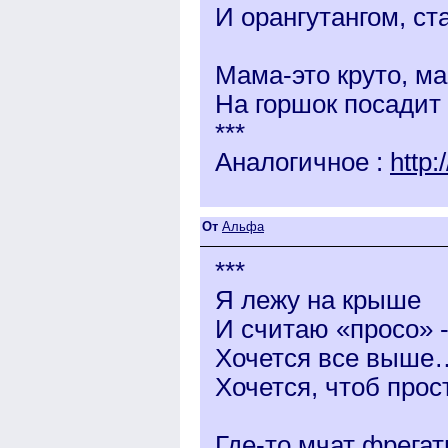
И орангутангом, ст
Мама-это круто, ма
На горшок посадит 
***
Аналогичное :
http
От
Альфа
***
Я лежу на крыше
И считаю «просо» 
Хочется все выше
Хочется, чтоб прос
Где-то мчат фрега