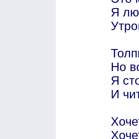
Я лю
Утро
Толп
Но в
Я ст
И чи
Хоче
Хоче