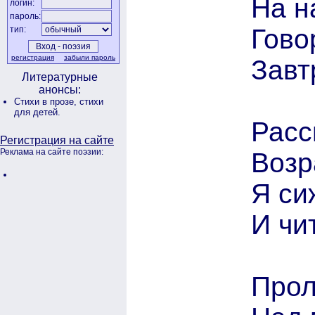
На н
логин:
пароль:
Гово
тип:
регистрация
забыли пароль
Завт
Литературные
анонсы:
Стихи в прозе,
стихи
для детей.
Расс
Регистрация на сайте
Реклама на сайте поэзии:
Возр
Я си
И чи
Прол