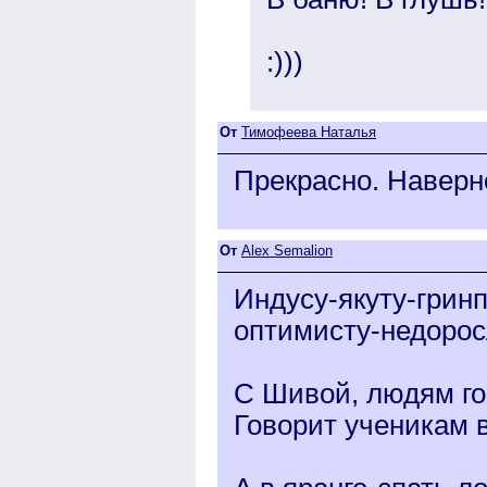
:)))
От
Тимофеева Наталья
Прекрасно. Наверн
От
Alex Semalion
Индусу-якуту-грин
оптимисту-недорос
С Шивой, людям го
Говорит ученикам 