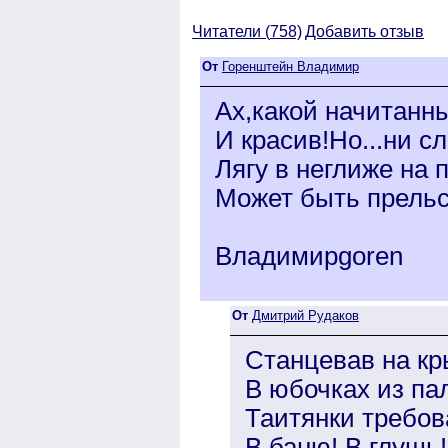
Читатели (
758)
Добавить отзыв
От
Горенштейн Владимир
Ах,какой начитанн
И красив!Но...ни сл
Лягу в неглиже на 
Может быть прельс
Владимирgoren
От
Дмитрий Рудаков
Станцевав на к
В юбочках из па
Таитянки требов
В баню! В глушь!