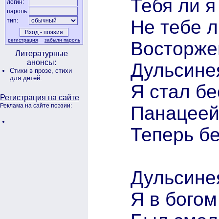
Тебя ли я
логин:
пароль:
Не тебе л
тип:
регистрация
забыли пароль
Восторже
Литературные
анонсы:
Дульсине
Стихи в прозе,
стихи
для детей.
Я стал б
Регистрация на сайте
Реклама на сайте поэзии:
Панацее
Теперь б
Дульсине
Я в бого