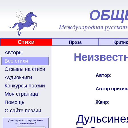
ОБЩ
Международная русскоязы
Стихи
Проза
Критик
Авторы
Неизвест
Все стихи
Отзывы на стихи
Автор:
Аудиокниги
Конкурсы поэзии
Автор оригин
Моя страница
Помощь
Жанр:
О сайте поэзии
Дульсине
Для зарегистрированных
пользователей