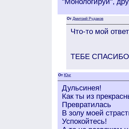
"Монологируй", дру
От
Дмитрий Рудаков
Что-то мой ответ
ТЕБЕ СПАСИБО !!!
От
Юнг
Дульсинея!
Как ты из прекрас
Превратилась
В золу моей страсти
Успокойтесь!