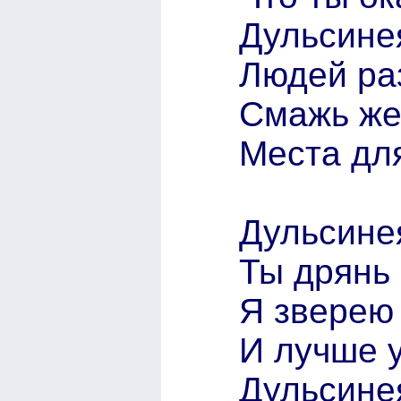
Дульсине
Людей ра
Смажь же
Места дл
Дульсине
Ты дрянь 
Я зверею
И лучше у
Дульсине