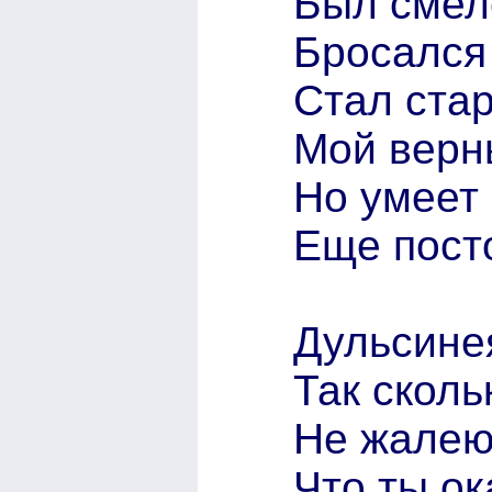
Был смел
Бросался 
Стал ста
Мой верн
Но умеет
Еще посто
Дульсине
Так скол
Не жале
Что ты ок