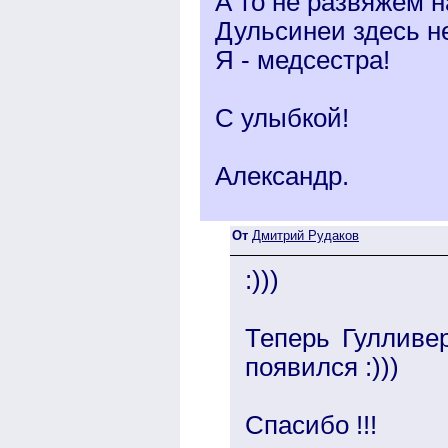
А то не развяжем н
Дульсинеи здесь не
Я - медсестра!
С улыбкой!
Александр.
От
Дмитрий Рудаков
:)))
Теперь Гулливер
появился :)))
Спасибо !!!