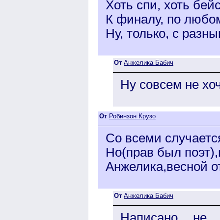
Хоть спи, хоть бе
К финалу, по любому
Ну, только, с раз
От
Анжелика Бабич
Ну совсем не хо
От
Робинзон Крузо
Со всеми случаетс
Но(прав был поэт),
Анжелика,весной отт
От
Анжелика Бабич
Написано не