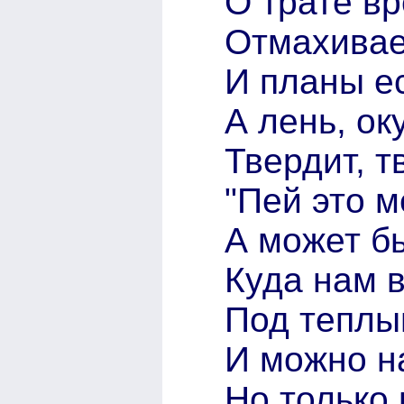
О трате вр
Отмахивае
И планы ес
А лень, ок
Твердит, т
"Пей это м
А может бы
Куда нам 
Под теплы
И можно н
Но только 