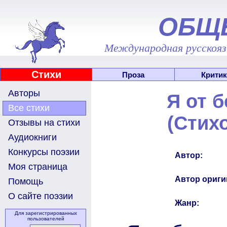
ОБЩ
Международная русскоязы
Стихи
Проза
Критик
Авторы
Я от 
Все стихи
(Стих
Отзывы на стихи
Аудиокниги
Конкурсы поэзии
Автор:
Моя страница
Автор ориги
Помощь
О сайте поэзии
Жанр:
Для зарегистрированных
пользователей