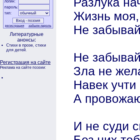
Разлука на
логин:
пароль:
Жизнь моя,
тип:
Не забывай,
регистрация
забыли пароль
Литературные
анонсы:
Стихи в прозе,
стихи
для детей.
Не забывай,
Регистрация на сайте
Зла не жел
Реклама на сайте поэзии:
Навек учти 
А провожают
И не суди с
Без них теб