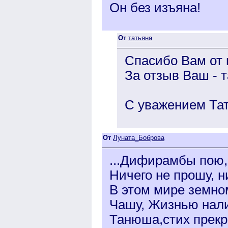
Он без изъяна!
От
татьяна
Спасибо Вам от 
За отзыв Ваш - 
C уважением Тат
От
Луната_Боброва
...Дифирамбы пою,
Ничего не прошу, н
В этом мире земном
Чашу, Жизнью нали
Танюша,стих прекр