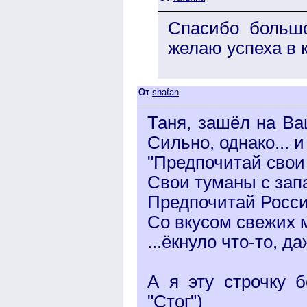
Спасибо большо
желаю успеха в к
От
shafan
Таня, зашёл на Ва
Сильно, однако... и
"Предпочитай свои 
Свои туманы с зап
Предпочитай Росс
Со вкусом свежих 
...ёкнуло что-то, да
А я эту строчку 
"Стог")