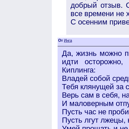
добрый отзыв. С
все времени не х
С осенним приве
От
Инга
Да, жизнь можно п
идти осторожно,
Киплинга:
Владей собой сред
Тебя клянущей за с
Верь сам в себя, н
И маловерным отпу
Пусть час не проби
Пусть лгут лжецы, 
Умей прощать и не