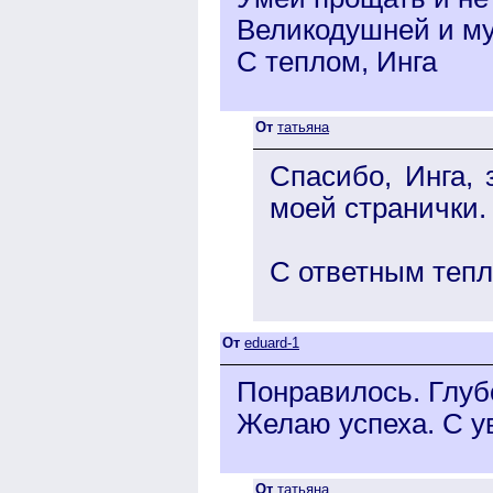
Великодушней и муд
С теплом, Инга
От
татьяна
Спасибо, Инга,
моей странички.
С ответным тепл
От
eduard-1
Понравилось. Глубо
Желаю успеха. С у
От
татьяна