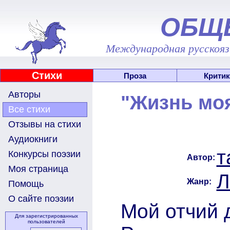
ОБЩ
Международная русскоязы
Стихи
Проза
Критик
Авторы
"Жизнь моя
Все стихи
Отзывы на стихи
Аудиокниги
т
Конкурсы поэзии
Автор:
Моя страница
Л
Жанр:
Помощь
О сайте поэзии
Мой отчий д
Для зарегистрированных
пользователей