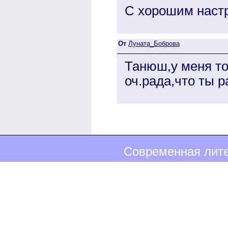
С хорошим наст
От
Луната_Боброва
Танюш,у меня то
оч.рада,что ты р
Современная лите