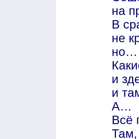
на п
В ср
не к
но…
Каки
и зд
и там
А…
Всё 
Там,