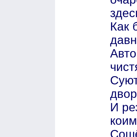
здес
Как 
давн
Авто
чист
Сую
двор
И ре
коим
Сош