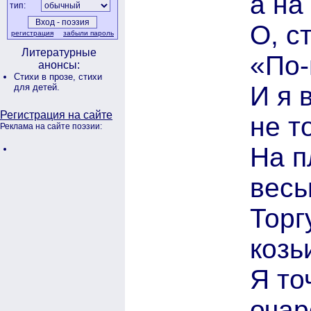
а на
тип:
О, с
регистрация
забыли пароль
Литературные
«По-
анонсы:
Стихи в прозе,
стихи
И я 
для детей.
Регистрация на сайте
не т
Реклама на сайте поэзии:
На 
весь
Торг
козь
Я то
очар