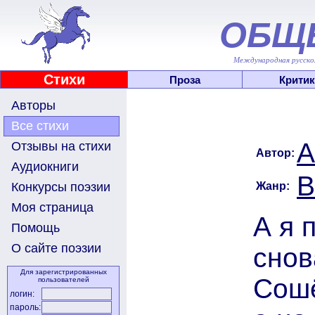
ОБЩ
Международная русскоя
Стихи
Проза
Критик
Авторы
Все стихи
А
Отзывы на стихи
Автор:
Аудиокниги
В
Жанр:
Конкурсы поэзии
Моя страница
А я 
Помощь
О сайте поэзии
снов
Для зарегистрированных
Сош
пользователей
логин:
пароль: