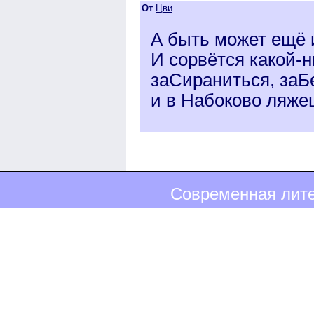
От
Цви
А быть может ещё 
И сорвётся какой-н
заСираниться, заБ
и в Набоково ляжеш
Современная лите