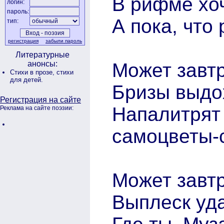
В рифме хоч
логин:
пароль:
А пока, что
тип:
регистрация
забыли пароль
Литературные
Может завтр
анонсы:
Стихи в прозе,
стихи
для детей.
Бризы выдо
Регистрация на сайте
Напалитрят
Реклама на сайте поэзии:
самоцветы-с
Может завтр
Выплеск уда