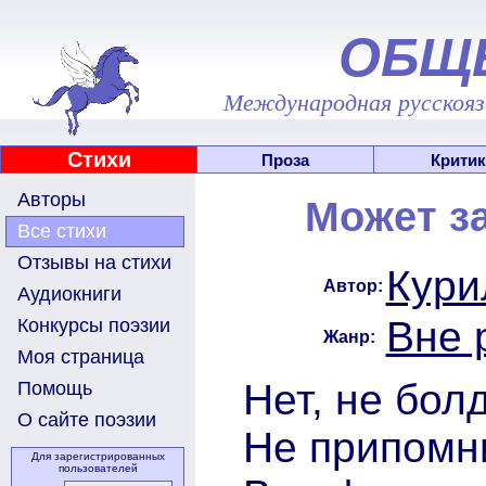
ОБЩ
Международная русскоязы
Стихи
Проза
Критик
Авторы
Может за
Все стихи
Отзывы на стихи
Кури
Автор:
Аудиокниги
Вне 
Конкурсы поэзии
Жанр:
Моя страница
Нет, не бол
Помощь
О сайте поэзии
Не припомни
Для зарегистрированных
пользователей