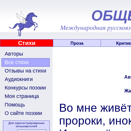
ОБЩ
Международная русскоязы
Стихи
Проза
Критик
Авторы
Все стихи
Отзывы на стихи
Ав
Аудиокниги
Конкурсы поэзии
Жа
Моя страница
Во мне живёт
Помощь
О сайте поэзии
пророки, ино
Для зарегистрированных
пользователей