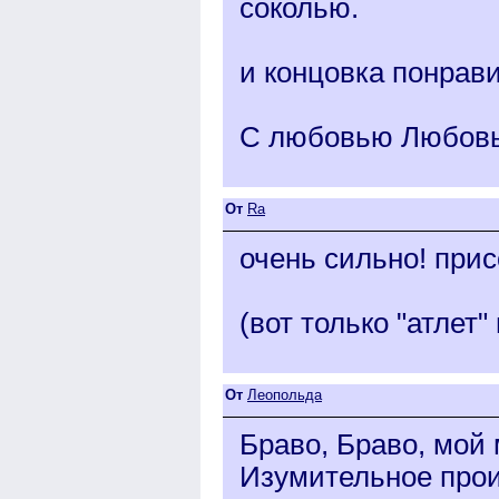
соколью.
и концовка понрав
С любовью Любовь
От
Ra
очень сильно! при
(вот только "атлет"
От
Леопольда
Браво, Браво, мой 
Изумительное прои