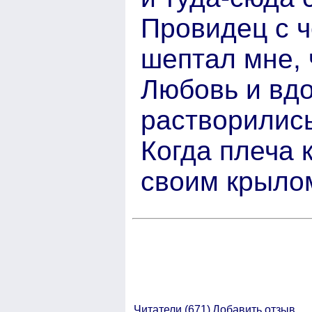
Провидец с ч
шептал мне, 
Любовь и вд
растворилис
Когда плеча к
своим крылом
Читатели (
671)
Добавить отзыв