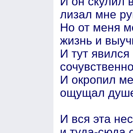
И он скулил 
лизал мне ру
Но от меня м
жизнь и выуч
И тут явился
сочувственно
И окропил ме
ощущал душе
И вся эта не
и туда-сюда 