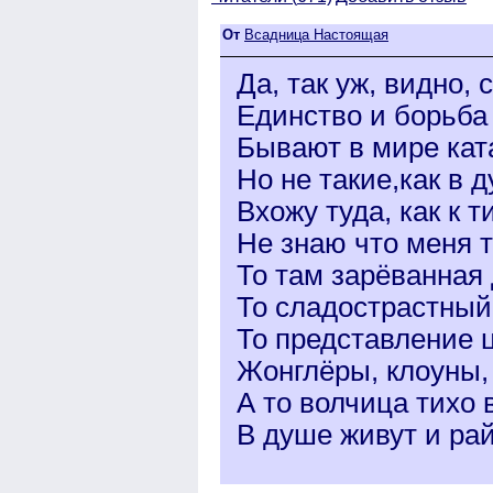
От
Всадница Настоящая
Да, так уж, видно, 
Единство и борьба 
Бывают в мире кат
Но не такие,как в д
Вхожу туда, как к ти
Не знаю что меня т
То там зарёванная 
То сладострастный 
То представление ц
Жонглёры, клоуны, 
А то волчица тихо в
В душе живут и рай,