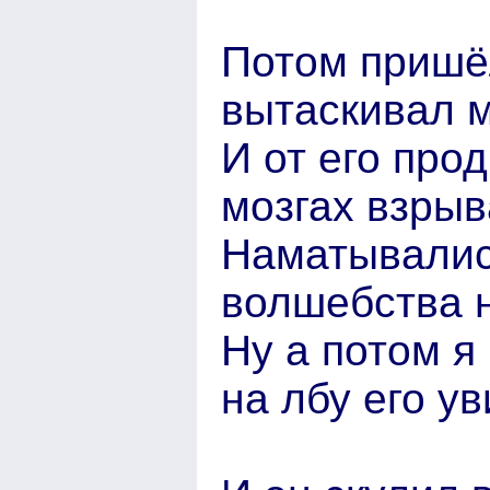
Потом пришё
вытаскивал м
И от его про
мозгах взрыв
Наматывалис
волшебства 
Ну а потом я 
на лбу его у