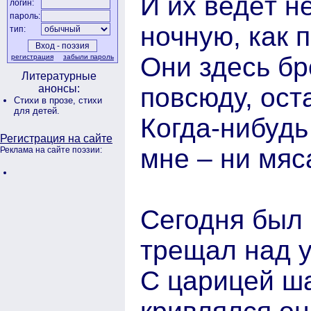
И их ведёт н
логин:
пароль:
ночную, как 
тип:
Они здесь бр
регистрация
забыли пароль
Литературные
повсюду, ост
анонсы:
Стихи в прозе,
стихи
для детей.
Когда-нибудь
Регистрация на сайте
мне – ни мяса
Реклама на сайте поэзии:
Сегодня был 
трещал над 
С царицей ш