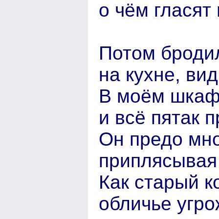
о чём гласят
Потом бродил
на кухне, ви
В моём шкафу
и всё пятак 
Он предо мн
приплясывая 
Как старый ко
обличье угр