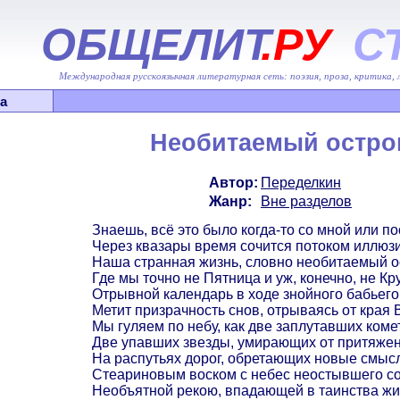
ОБЩЕЛИТ
.РУ
С
Международная русскоязычная литературная сеть: поэзия, проза, критика,
а
Необитаемый остро
Автор:
Переделкин
Жанр:
Вне разделов
Знаешь, всё это было когда-то со мной или п
Через квазары время сочится потоком иллюзи
Наша странная жизнь, словно необитаемый о
Где мы точно не Пятница и уж, конечно, не Кру
Отрывной календарь в ходе знойного бабьего
Метит призрачность снов, отрываясь от края 
Мы гуляем по небу, как две заплутавших коме
Две упавших звезды, умирающих от притяжен
На распутьях дорог, обретающих новые смыс
Стеариновым воском с небес неостывшего с
Необъятной рекою, впадающей в таинства жи