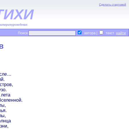
Сделать стартовой
ТИХИ
 литературоведение.
Поиск
автора |
текст
в
осле…
й.
стров,
зо.
 лета
Вселенной.
ты,
ья.
лы,
олнца
зни,