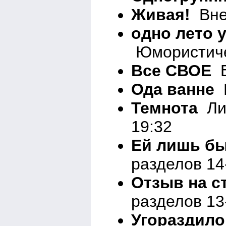
Живая!
Вне 
одно лето 
Юмористичес
Все СВОЕ
В
Ода ванне
В
Темнота
Лир
19:32
Ей лишь бы 
разделов 14
Отзыв на с
разделов 13
Угораздило