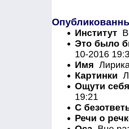
Опубликованны
Институт
Вн
Это было б
10-2016 19:
Имя
Лирика
Картинки
Ли
Ощути себ
19:21
С безответ
Речи о речк
Оса
Вне раз